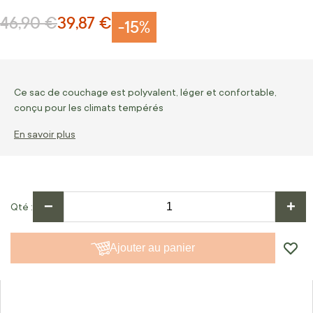
46,90 €
39,87 €
Prix normal
Prix Spécial
-15%
Ce sac de couchage est polyvalent, léger et confortable,
conçu pour les climats tempérés
En savoir plus
−
+
Qté
Ajouter au panier