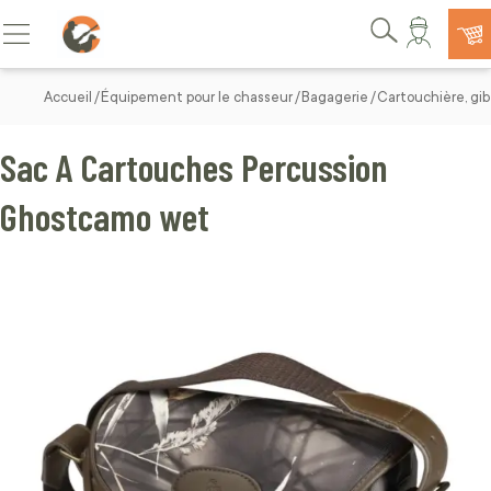
Allez au contenu
Basculer la navigation
Rechercher
Accueil
Équipement pour le chasseur
Bagagerie
Cartouchière, gi
Sac A Cartouches Percussion
Ghostcamo wet