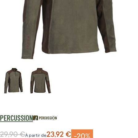
PERCUSSION
29,90 €
23,92 €
Prix normal
-20%
À partir de