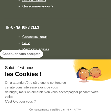
Qui sommes-nous ?
INFORMATIONS CLÉS
Contactez-nous
CGV
Mentions légales
Continuer sans accepter
Législation
Politique de confidentialité
Salut c'est nous...
les Cookies !
Facebook
Instagram
On a attendu d'être sûrs que le contenu de
ce site vous intéresse avant de vous
déranger, mais on aimerait bien vous accompagner pendant votre
visite...
COPYRIGHT © 2013-AUJOURD'HUI MAGENTO, INC. TOUS DROITS RÉSERVÉS.
C'est OK pour vous ?
Consentements certifiés par