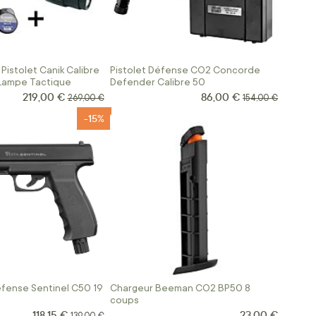
Pistolet Canik Calibre
Pistolet Défense CO2 Concorde
 Lampe Tactique
Defender Calibre 50
219,00 €
86,00 €
Prix Spécial
Prix Spécial
Prix normal
Prix normal
269,00 €
154,00 €
-15%
efense Sentinel C50 19
Chargeur Beeman CO2 BP50 8
coups
118,15 €
23,00 €
Prix Spécial
Prix normal