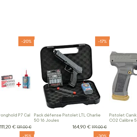
-20%
-17%
ronghold P7 Cal
Pack défense Pistolet LTL Charlie
Pistolet Canik
50 16 Joules
CO2 Calibre 5
111,20 €
164,90 €
Prix Spécial
Prix Spécial
Prix normal
Prix normal
139,00 €
199,00 €
-15%
-30%