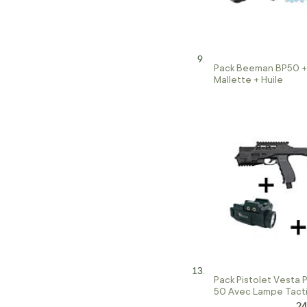
Pack Beeman BP50 + 
Mallette + Huile
Pack Pistolet Vesta
50 Avec Lampe Tact
24
Pr