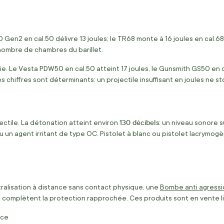
Gen2 en cal.50 délivre 13 joules; le TR68 monte à 16 joules en cal.6
 nombre de chambres du barillet.
e. Le Vesta PDW50 en cal.50 atteint 17 joules, le Gunsmith GS50 en ca
s chiffres sont déterminants: un projectile insuffisant en joules ne 
130 décibels
ectile. La détonation atteint environ
: un niveau sonore s
un agent irritant de type OC. Pistolet à blanc ou pistolet lacrymogè
tralisation à distance sans contact physique, une
Bombe anti agressi
e complètent la protection rapprochée. Ces produits sont en vente 
nce