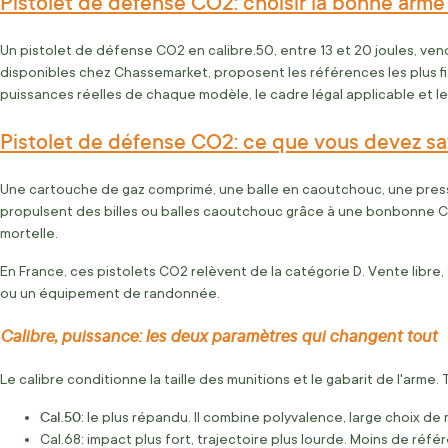
Pistolet de défense CO2: choisir la bonne arme
Un pistolet de défense CO2 en calibre.50, entre 13 et 20 joules, ven
disponibles chez Chassemarket, proposent les références les plus fi
puissances réelles de chaque modèle, le cadre légal applicable et l
Pistolet de défense CO2: ce que vous devez sa
Une cartouche de gaz comprimé, une balle en caoutchouc, une pressi
propulsent des billes ou balles caoutchouc grâce à une bonbonne CO
mortelle.
En France, ces pistolets CO2 relèvent de la catégorie D. Vente libr
ou un équipement de randonnée.
Calibre, puissance: les deux paramètres qui changent tout
Le calibre conditionne la taille des munitions et le gabarit de l'arme.
Cal.50
: le plus répandu. Il combine polyvalence, large choix d
Cal.68: impact plus fort, trajectoire plus lourde. Moins de réf