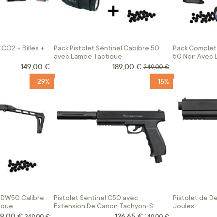
CO2 + Billes +
Pack Pistolet Sentinel Cabibre 50
Pack Complet 
avec Lampe Tactique
50 Noir Avec
149,00 €
189,00 €
Prix Spécial
Prix normal
249,00 €
-29%
-15%
 PDW50 Calibre
Pistolet Sentinel C50 avec
Pistolet de D
ique
Extension De Canon Tachyon-S
Joules
9,00 €
126,65 €
ix Spécial
Prix Spécial
Prix normal
Prix normal