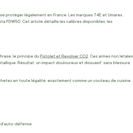
ur se protéger légalement en France. Les marques T4E et Umarex,
 PDW50. Cet article détaille les calibres disponibles, les
hrase, le principe du
Pistolet et Revolver CO2
. Ces armes non létales
llique. Résultat: un impact douloureux et dissuasif, sans blessure
s achetez en toute légalité, exactement comme un couteau de cuisine
ns d'auto-défense.