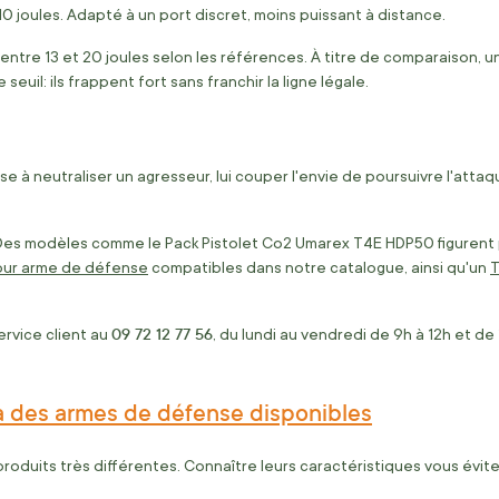
joules. Adapté à un port discret, moins puissant à distance.
 entre 13 et 20 joules selon les références. À titre de comparaison,
uil: ils frappent fort sans franchir la ligne légale.
 à neutraliser un agresseur, lui couper l'envie de poursuivre l'attaqu
Des modèles comme le Pack Pistolet Co2 Umarex T4E HDP50 figurent p
our arme de défense
compatibles dans notre catalogue, ainsi qu'un
T
09 72 12 77 56
ervice client au
, du lundi au vendredi de 9h à 12h et d
ama des armes de défense disponibles
produits très différentes. Connaître leurs caractéristiques vous év