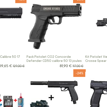
Calibre 50 17
Pack Pistolet CO2 Concorde
Kit Pistolet 
Defender CD50 calibre 50 13 joules
Crosse Spear
09,65 €
81,90 €
rix Spécial
Prix Spécial
Prix normal
Prix normal
129,00 €
117,00 €
-24%