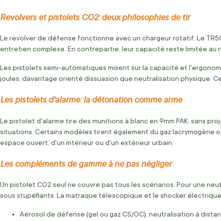
Revolvers et pistolets CO2: deux philosophies de tir
Le revolver de défense fonctionne avec un chargeur rotatif. Le TR50 
entretien complexe. En contrepartie, leur capacité reste limitée au
Les pistolets semi-automatiques misent sur la capacité et l'ergonomi
joules, davantage orienté dissuasion que neutralisation physique. Ce
Les pistolets d'alarme: la détonation comme arme
Le pistolet d'alarme tire des munitions à blanc en 9mm PAK, sans proj
situations. Certains modèles tirent également du gaz lacrymogène ou 
espace ouvert, d'un intérieur ou d'un extérieur urbain.
Les compléments de gamme à ne pas négliger
Un pistolet CO2 seul ne couvre pas tous les scénarios. Pour une neu
sous stupéfiants. La matraque télescopique et le shocker électriqu
Aérosol de défense (gel ou gaz CS/OC): neutralisation à dista