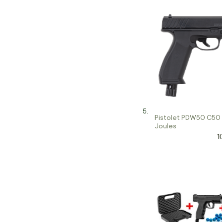
Pistolet PDW50 C50 
Joules
1
P