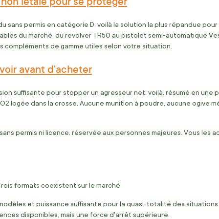
 non létale pour se protéger
du sans permis en catégorie D: voilà la solution la plus répandue po
ables du marché, du revolver TR50 au pistolet semi-automatique Vesta
es compléments de gamme utiles selon votre situation.
voir avant d'acheter
on suffisante pour stopper un agresseur net: voilà, résumé en une p
2 logée dans la crosse. Aucune munition à poudre, aucune ogive méta
e, sans permis ni licence, réservée aux personnes majeures. Vous le
 Trois formats coexistent sur le marché:
e modèles et puissance suffisante pour la quasi-totalité des situatio
érences disponibles, mais une force d'arrêt supérieure.