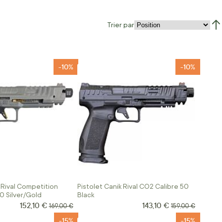
Trier par
Par
-10%
-10%
 Rival Competition
Pistolet Canik Rival CO2 Calibre 50
0 Silver/Gold
Black
152,10 €
143,10 €
Prix Spécial
Prix Spécial
Prix normal
Prix normal
169,00 €
159,00 €
-15%
-15%