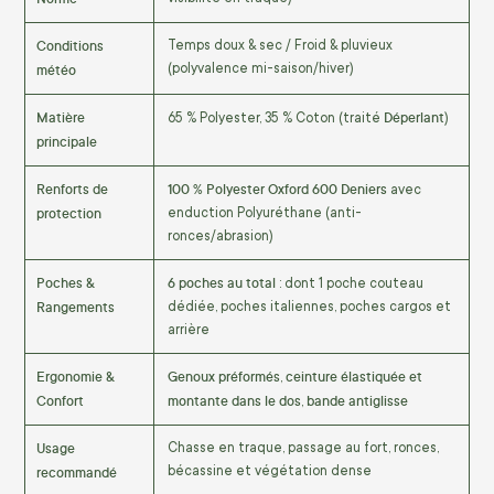
Conditions
Temps doux & sec / Froid & pluvieux
météo
(polyvalence mi-saison/hiver)
Matière
Déperlant
65 % Polyester, 35 % Coton (traité
)
principale
Renforts de
100 % Polyester Oxford 600 Deniers
avec
protection
enduction Polyuréthane (anti-
ronces/abrasion)
Poches &
6 poches au total
: dont 1 poche couteau
Rangements
dédiée, poches italiennes, poches cargos et
arrière
Ergonomie &
Genoux préformés
ceinture élastiquée et
,
Confort
montante dans le dos
bande antiglisse
,
Usage
Chasse en traque, passage au fort, ronces,
recommandé
bécassine et végétation dense