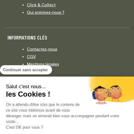
Click & Collect
Qui sommes-nous ?
INFORMATIONS CLÉS
Contactez-nous
CGV
Mentions légales
Continuer sans accepter
Législation
Politique de confidentialité
Salut c'est nous...
les Cookies !
Facebook
Instagram
On a attendu d'être sûrs que le contenu de
ce site vous intéresse avant de vous
déranger, mais on aimerait bien vous accompagner pendant votre
visite...
COPYRIGHT © 2013-AUJOURD'HUI MAGENTO, INC. TOUS DROITS RÉSERVÉS.
C'est OK pour vous ?