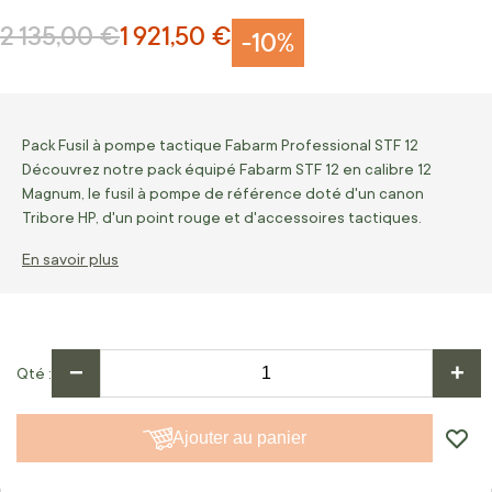
2 135,00 €
1 921,50 €
Prix normal
Prix Spécial
-10%
Pack Fusil à pompe tactique Fabarm Professional STF 12
Découvrez notre pack équipé Fabarm STF 12 en calibre 12
Magnum, le fusil à pompe de référence doté d'un canon
Tribore HP, d'un point rouge et d'accessoires tactiques.
En savoir plus
−
+
Qté
Ajouter au panier