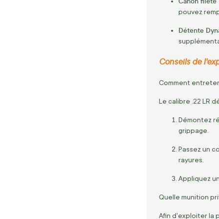
Canon fileté
pouvez rempl
Détente Dyn
supplémenta
Conseils de l'exp
Comment entretenir
Le calibre .22 LR 
Démontez rég
grippage.
Passez un co
rayures.
Appliquez un
Quelle munition priv
Afin d'exploiter l