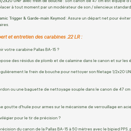
 1/2x20 UNF avec frein de bouche
: Son canon de 47 cm est équipé d'
acer à tout moment par un modérateur de son / silencieux standard
amic Trigger & Garde-main Keymod
: Assure un départ net pour évite
ires.
ert et entretien des carabines .22 LR :
 votre carabine Pallas BA-15 ?
dépose des résidus de plomb et de calamine dans le canon et sur les 
ulièrement le frein de bouche pour nettoyer son filetage 1/2x20 UNF
rdon ou une baguette de nettoyage souple dans le canon de 47 cm de
e goutte d'huile pour armes sur le mécanisme de verrouillage en aci
ilégier pour le tir de précision ?
a précision du canon de la Pallas BA-15 à 50 mètres avec le bipied PPS