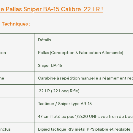
 Pallas Sniper BA-15 Calibre .22 LR !
s Techniques :
Détails
tion
Pallas
Allemande
(Conception & Fabrication
)
Sniper BA-15
me
Carabine à répétition manuelle à réarmement rect
.22 LR (.22 Long Rifle)
Tactique / Sniper type AR-15
47 cm
1/2x20 UNF
fileté au pas
avec frein de bo
inclus
Bipied tactique RIS métal PPS
pliable et réglable