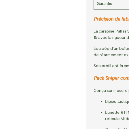
Garantie
Précision de fab
carabine Pallas 
La
15 avec la rigueur
Équipée d'un boîti
de réarmement exc
Son profil entière
Pack Sniper comp
Conçu sur mesure p
Bipied tacti
Lunette RTI 
réticule Mild