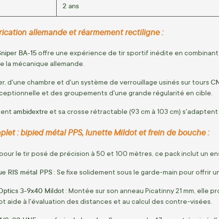
2 ans
rication allemande et réarmement rectiligne :
Sniper BA-15
offre une expérience de tir sportif inédite en combinant
 de la mécanique allemande.
CN
er, d'une chambre et d'un système de verrouillage usinés sur tours
eptionnelle et des groupements d'une grande régularité en cible.
ambidextre
ment
et sa crosse rétractable (93 cm à 103 cm) s'adaptent
let : bipied métal PPS, lunette Mildot et frein de bouche :
our le tir posé de précision à 50 et 100 mètres, ce pack inclut un
que RIS métal PPS
: Se fixe solidement sous le garde-main pour offrir u
Optics 3-9x40 Mildot
: Montée sur son anneau Picatinny 21 mm, elle pr
ot aide à l'évaluation des distances et au calcul des contre-visées.