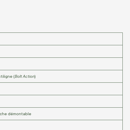
Bolt Action
iligne (
)
uche démontable