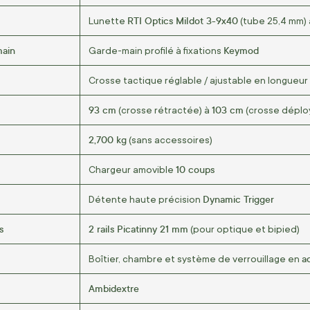
RTI Optics Mildot 3-9x40
Lunette
(tube 25,4 mm)
main
Keymod
Garde-main profilé à fixations
Crosse tactique réglable / ajustable en longueur
93 cm
103 cm
(crosse rétractée) à
(crosse déplo
2,700 kg
(sans accessoires)
10 coups
Chargeur amovible
Dynamic Trigger
Détente haute précision
s
2 rails Picatinny 21 mm
(pour optique et bipied)
a
Boîtier, chambre et système de verrouillage en
Ambidextre