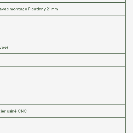
 avec montage Picatinny 21 mm
yée)
cier usiné CNC