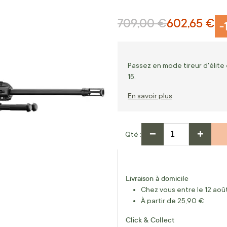
709,00 €
602,65 €
Prix normal
Prix Spécial
-
Passez en mode tireur d'élite 
15.
En savoir plus
−
+
Qté
Livraison à domicile
Chez vous entre le 12 août
À partir de 25,90 €
Click & Collect