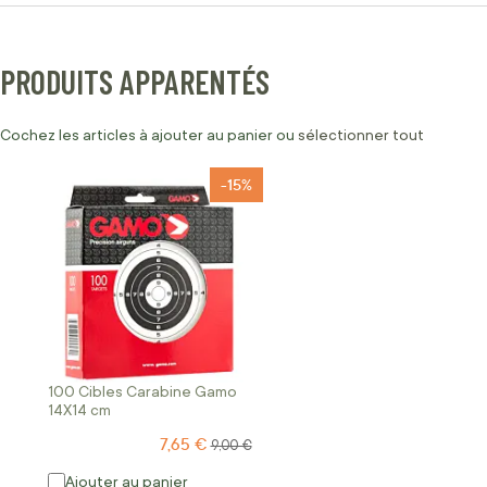
PRODUITS APPARENTÉS
Cochez les articles à ajouter au panier ou
sélectionner tout
-15%
100 Cibles Carabine Gamo
14X14 cm
7,65 €
Prix Spécial
Prix normal
9,00 €
Ajouter au panier