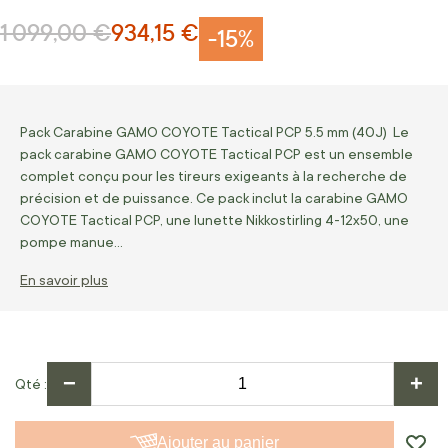
1 099,00 €
934,15 €
Prix normal
Prix Spécial
-15%
Pack Carabine GAMO COYOTE Tactical PCP 5.5 mm (40J) Le
pack carabine GAMO COYOTE Tactical PCP est un ensemble
complet conçu pour les tireurs exigeants à la recherche de
précision et de puissance. Ce pack inclut la carabine GAMO
COYOTE Tactical PCP, une lunette Nikkostirling 4-12x50, une
pompe manue…
En savoir plus
−
+
Qté
Ajouter au panier