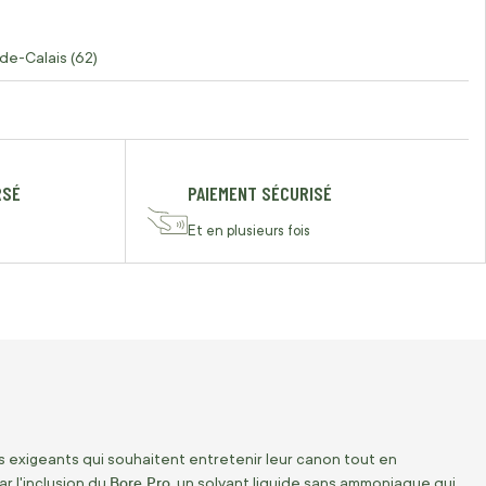
de-Calais (62)
RSÉ
PAIEMENT SÉCURISÉ
Et en plusieurs fois
exigeants qui souhaitent entretenir leur canon tout en
Bore Pro
r l'inclusion du
, un solvant liquide sans ammoniaque qui