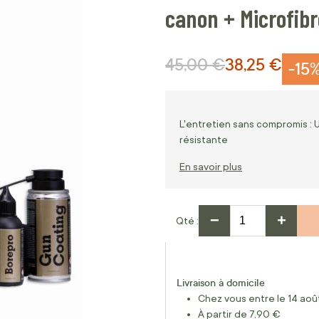
canon + Microfibr
45,00 €
38,25 €
Prix normal
Prix Spécial
-15
L'entretien sans compromis : 
résistante
En savoir plus
−
+
Qté
Livraison à domicile
Chez vous entre le 14 août
À partir de 7,90 €