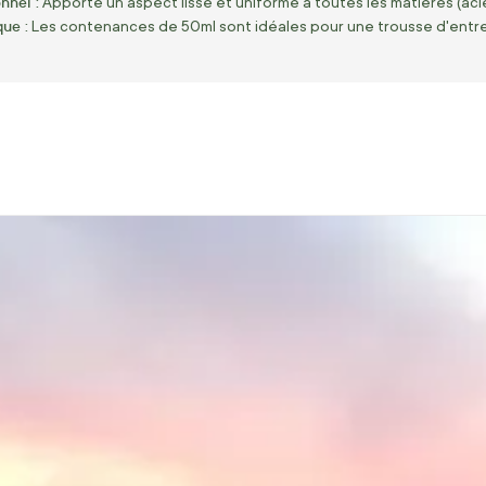
onnel :
Apporte un aspect lisse et uniforme à toutes les matières (acier
que :
Les contenances de
50ml
sont idéales pour une trousse d'entre