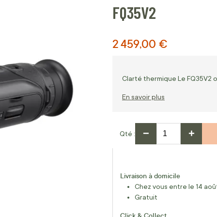
FQ35V2
2 459,00 €
Clarté thermique Le FQ35V2 off
En savoir plus
−
+
Qté
Livraison à domicile
Chez vous entre le 14 août
Gratuit
Click & Collect