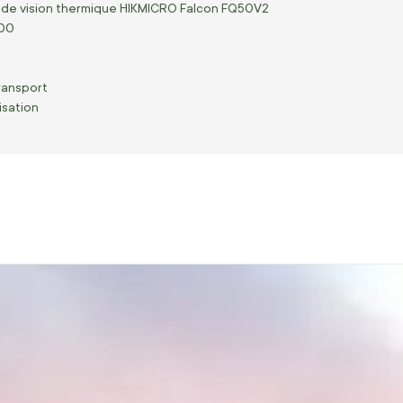
 de vision thermique HIKMICRO Falcon FQ50V2
700
ransport
isation