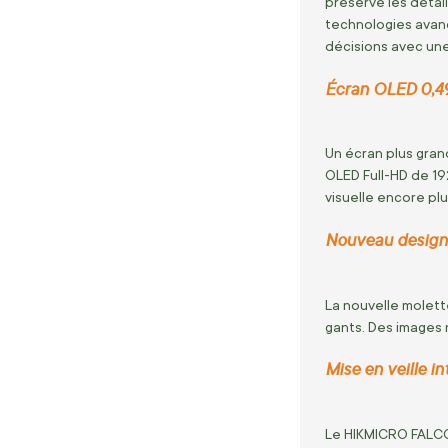
préserve les détai
technologies avanc
décisions avec un
Écran OLED 0,49
Un écran plus gran
OLED Full-HD de 192
visuelle encore pl
Nouveau design d
La nouvelle molett
gants. Des images
Mise en veille i
Le HIKMICRO FALCON