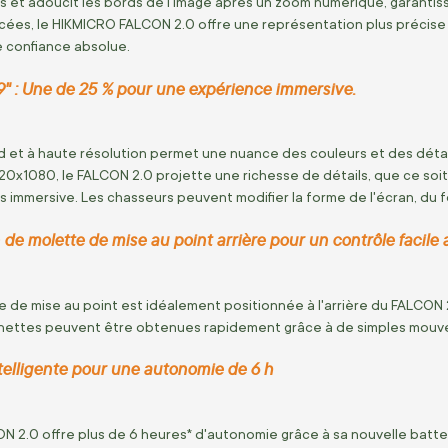
ls et adoucit les bords de l'image après un zoom numérique, garantis
ées, le HIKMICRO FALCON 2.0 offre une représentation plus précise
e confiance absolue.
" : Une de 25 % pour une expérience immersive.
d et à haute résolution permet une nuance des couleurs et des détai
0x1080, le FALCON 2.0 projette une richesse de détails, que ce soit p
us immersive. Les chasseurs peuvent modifier la forme de l'écran, du 
e molette de mise au point arrière pour un contrôle facile 
e de mise au point est idéalement positionnée à l'arrière du FALCON
 nettes peuvent être obtenues rapidement grâce à de simples mouv
ntelligente pour une autonomie de 6 h
 2.0 offre plus de 6 heures* d'autonomie grâce à sa nouvelle batte