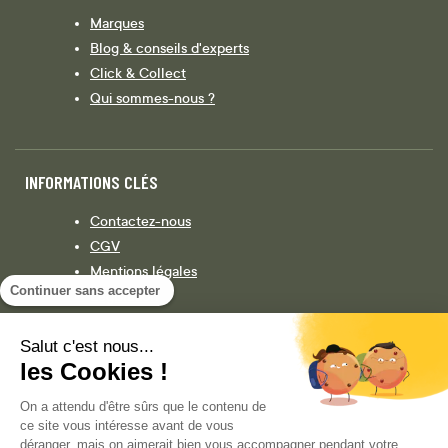
Marques
Blog & conseils d'experts
Click & Collect
Qui sommes-nous ?
INFORMATIONS CLÉS
Contactez-nous
CGV
Mentions légales
Continuer sans accepter
Législation
Politique de confidentialité
Salut c'est nous...
les Cookies !
Facebook
Instagram
On a attendu d'être sûrs que le contenu de
ce site vous intéresse avant de vous
déranger, mais on aimerait bien vous accompagner pendant votre