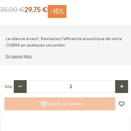
35,00 €
29,75 €
Prix normal
Prix Spécial
-15%
Le silence à neuf : Restaurez l'efficacité acoustique de votre
COBRA en quelques secondes
En savoir plus
−
+
Qté
Ajouter au panier