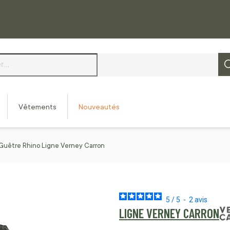
Vêtements
Nouveautés
Guêtre Rhino Ligne Verney Carron
5
/
5
-
2
avis
LIGNE VERNEY CARRON