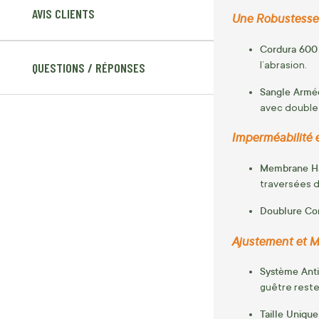
AVIS CLIENTS
Une Robustesse 
Cordura 600 
l’abrasion.
QUESTIONS / RÉPONSES
Sangle Armée
avec double 
Imperméabilité et
Membrane Ha
traversées d
Doublure Con
Ajustement et Ma
Système Anti-
guêtre rest
Taille Unique