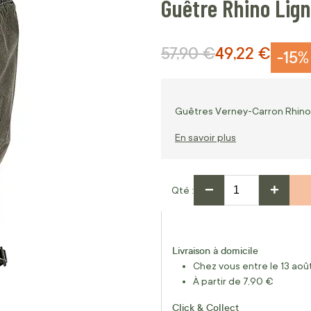
Guêtre Rhino Lig
57,90 €
49,22 €
Prix normal
Prix Spécial
-15%
Guêtres Verney-Carron Rhino 
En savoir plus
−
+
Qté
Livraison à domicile
Chez vous entre le 13 août
À partir de 7,90 €
Click & Collect