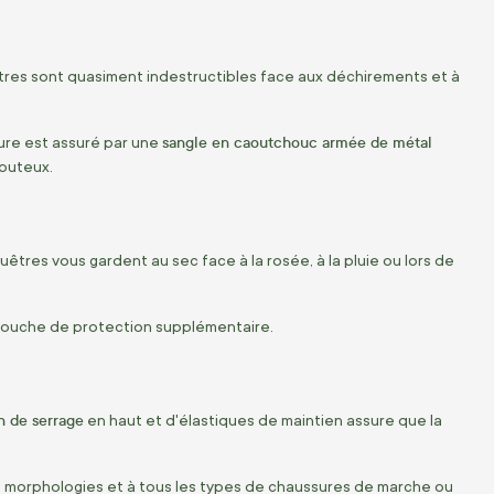
tres sont quasiment indestructibles face aux déchirements et à
sangle en caoutchouc armée de métal
ure est assuré par une
louteux.
guêtres vous gardent au sec face à la rosée, à la pluie ou lors de
 couche de protection supplémentaire.
n de serrage
en haut et d'élastiques de maintien assure que la
s morphologies et à tous les types de chaussures de marche ou