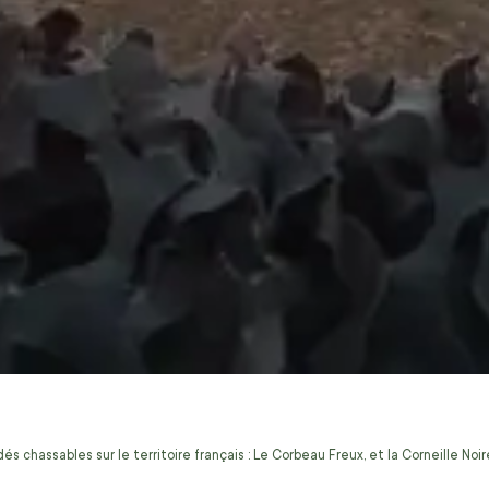
s chassables sur le territoire français : Le Corbeau Freux, et la Corneille No