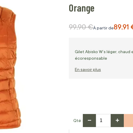
Orange
99,90 €
89,91 
Prix normal
À partir de
Gilet Abisko W’s léger, chaud
écoresponsable
En savoir plus
−
+
Qté