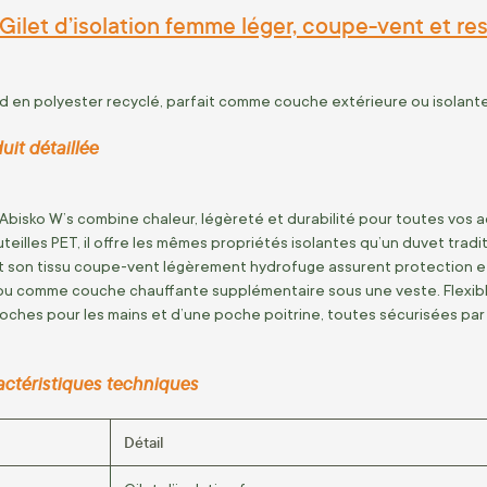
 Gilet d’isolation femme léger, coupe-vent et r
ud en polyester recyclé, parfait comme couche extérieure ou isolant
uit détaillée
on Abisko W’s combine chaleur, légèreté et durabilité pour toutes vo
uteilles PET, il offre les mêmes propriétés isolantes qu’un duvet tra
t son tissu coupe-vent légèrement hydrofuge assurent protection et
ou comme couche chauffante supplémentaire sous une veste. Flexible 
ches pour les mains et d’une poche poitrine, toutes sécurisées par 
actéristiques techniques
Détail