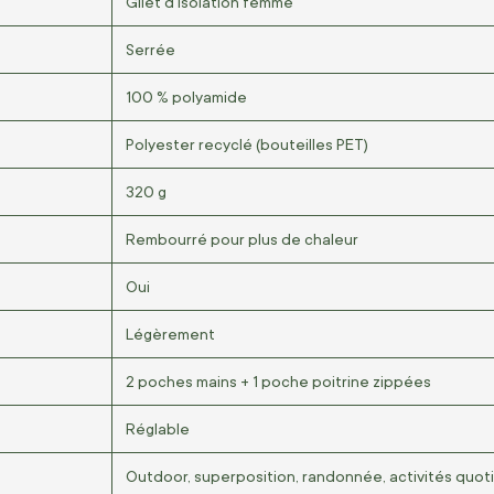
Gilet d’isolation femme
Serrée
100 % polyamide
Polyester recyclé (bouteilles PET)
320 g
Rembourré pour plus de chaleur
Oui
Légèrement
2 poches mains + 1 poche poitrine zippées
Réglable
Outdoor, superposition, randonnée, activités quot