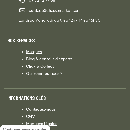
09 72 12 77 56
contact@chassemarket.com
Lundi au Vendredi de 9h à 12h - 14h à 16h30
NOS SERVICES
Marques
Blog & conseils d'experts
Click & Collect
Qui sommes-nous ?
INFORMATIONS CLÉS
Contactez-nous
CGV
Mentions légales
Continuer sans accepter