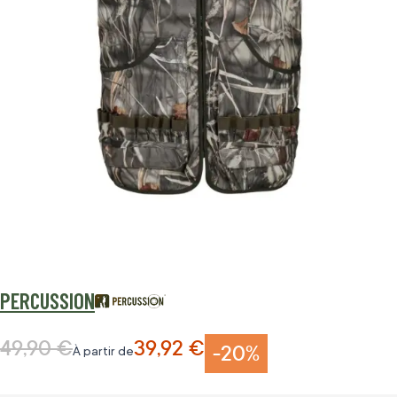
PERCUSSION
49,90 €
39,92 €
Prix normal
-20%
À partir de