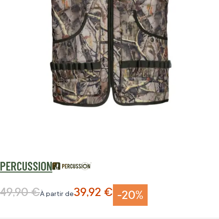
PERCUSSION
49,90 €
39,92 €
Prix normal
-20%
À partir de