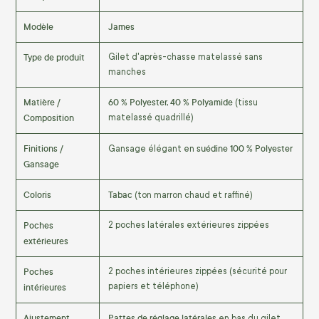
Modèle
James
Type de produit
Gilet d'après-chasse matelassé sans
manches
Matière /
60 % Polyester, 40 % Polyamide
(tissu
Composition
matelassé quadrillé)
Finitions /
suédine 100 % Polyester
Gansage élégant en
Gansage
Coloris
Tabac
(ton marron chaud et raffiné)
Poches
2 poches latérales extérieures zippées
extérieures
Poches
2 poches intérieures zippées (sécurité pour
intérieures
papiers et téléphone)
Ajustement
Pattes de réglage latérales
en bas du gilet