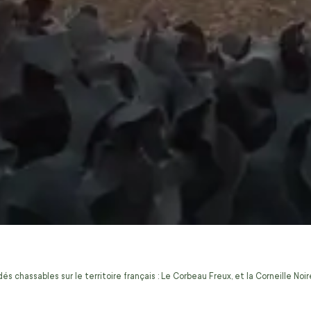
s chassables sur le territoire français : Le Corbeau Freux, et la Corneille No