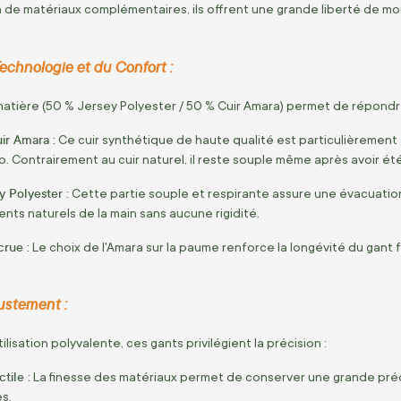
ion de matériaux complémentaires, ils offrent une grande liberté de 
Technologie et du Confort :
atière (50 % Jersey Polyester / 50 % Cuir Amara) permet de répondre
r Amara :
Ce cuir synthétique de haute qualité est particulièrement
p. Contrairement au cuir naturel, il reste souple même après avoir été
y Polyester :
Cette partie souple et respirante assure une évacuation
ts naturels de la main sans aucune rigidité.
crue :
Le choix de l'Amara sur la paume renforce la longévité du gant 
ustement :
lisation polyvalente, ces gants privilégient la précision :
ctile :
La finesse des matériaux permet de conserver une grande préc
s.