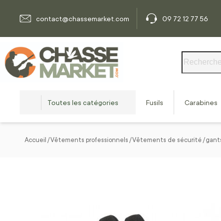
Allez au contenu
contact@chassemarket.com
09 72 12 77 56
Rechercher
Toutes les catégories
Fusils
Carabines
Accueil
Vêtements professionnels
Vêtements de sécurité
gants