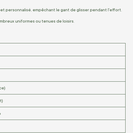
et personnalisé, empêchant le gant de glisser pendant l'effort.
ombreux uniformes ou tenues de loisirs.
ce)
t)
o