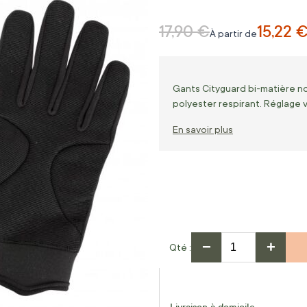
17,90 €
15,22 
Prix normal
À partir de
Gants Cityguard bi-matière no
polyester respirant. Réglage v
En savoir plus
−
+
Qté
Livraison à domicile