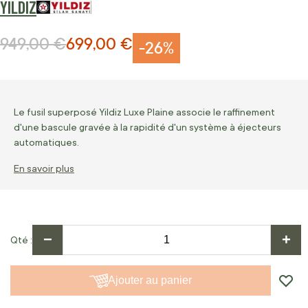
YILDIZ
949,00 €
699,00 €
Prix normal
Prix Spécial
-26%
Le fusil superposé Yildiz Luxe Plaine associe le raffinement
d'une bascule gravée à la rapidité d'un système à éjecteurs
automatiques.
En savoir plus
−
+
Qté
Ajouter au panier