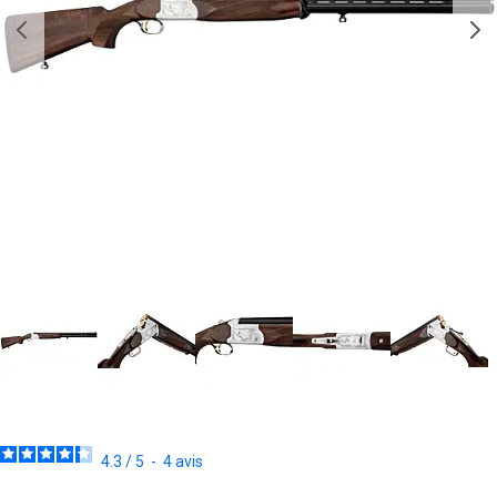
4.3
/
5
-
4
avis