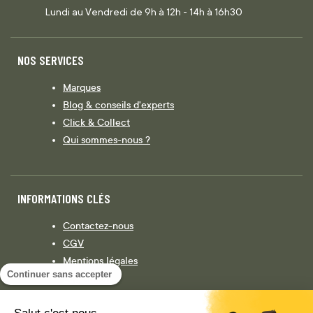
Lundi au Vendredi de 9h à 12h - 14h à 16h30
NOS SERVICES
Marques
Blog & conseils d'experts
Click & Collect
Qui sommes-nous ?
INFORMATIONS CLÉS
Contactez-nous
CGV
Mentions légales
Continuer sans accepter
Législation
Politique de confidentialité