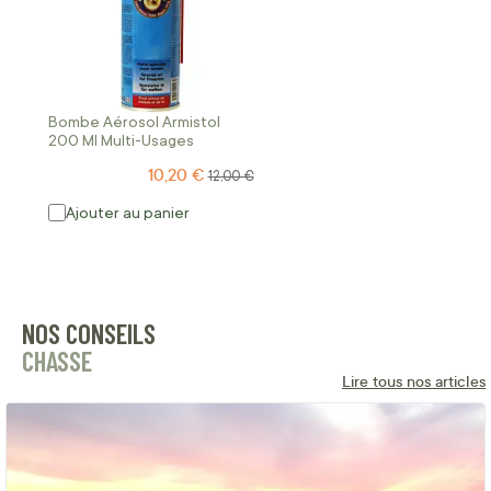
Bombe Aérosol Armistol
200 Ml Multi-Usages
10,20 €
Prix Spécial
Prix normal
12,00 €
Ajouter au panier
NOS CONSEILS
CHASSE
Lire tous nos articles