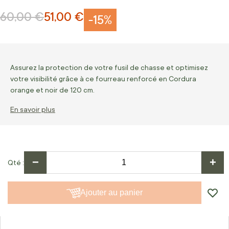
60,00 €
51,00 €
Prix normal
Prix Spécial
-15%
Assurez la protection de votre fusil de chasse et optimisez
votre visibilité grâce à ce fourreau renforcé en Cordura
orange et noir de 120 cm.
En savoir plus
−
+
Qté
Ajouter au panier