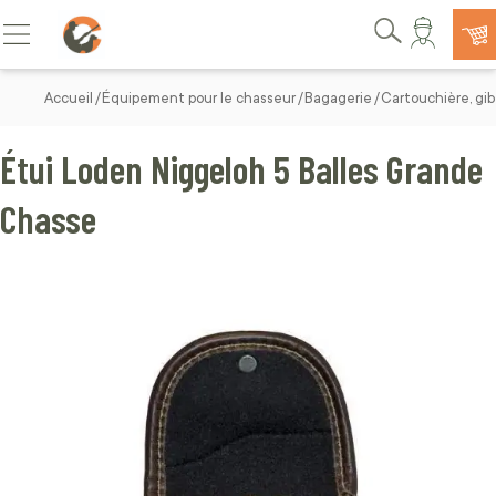
Allez au contenu
Basculer la navigation
Rechercher
Accueil
Équipement pour le chasseur
Bagagerie
Cartouchière, gi
Étui Loden Niggeloh 5 Balles Grande
Chasse