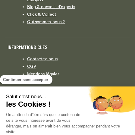
Blog & conseils d'experts
Click & Collect
Qui sommes-nous ?
INFORMATIONS CLÉS
Contactez-nous
CGV
Mentions légales
Continuer sans accepter
Législation
Politique de confidentialité
Salut c'est nous...
les Cookies !
Facebook
Instagram
On a attendu d'être sûrs que le contenu de
ce site vous intéresse avant de vous
déranger, mais on aimerait bien vous accompagner pendant votre
visite...