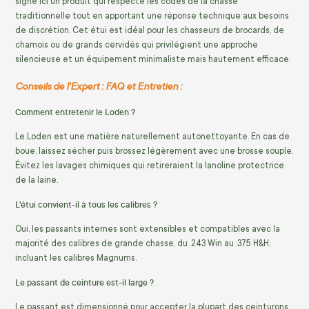
signe ici un produit qui respecte les codes de la chasse
traditionnelle tout en apportant une réponse technique aux besoins
de discrétion. Cet étui est idéal pour les chasseurs de brocards, de
chamois ou de grands cervidés qui privilégient une approche
silencieuse et un équipement minimaliste mais hautement efficace.
Conseils de l'Expert : FAQ et Entretien :
Comment entretenir le Loden ?
Le Loden est une matière naturellement autonettoyante. En cas de
boue, laissez sécher puis brossez légèrement avec une brosse souple.
Évitez les lavages chimiques qui retireraient la lanoline protectrice
de la laine.
L'étui convient-il à tous les calibres ?
Oui, les passants internes sont extensibles et compatibles avec la
majorité des calibres de grande chasse, du .243 Win au .375 H&H,
incluant les calibres Magnums.
Le passant de ceinture est-il large ?
Le passant est dimensionné pour accepter la plupart des ceinturons