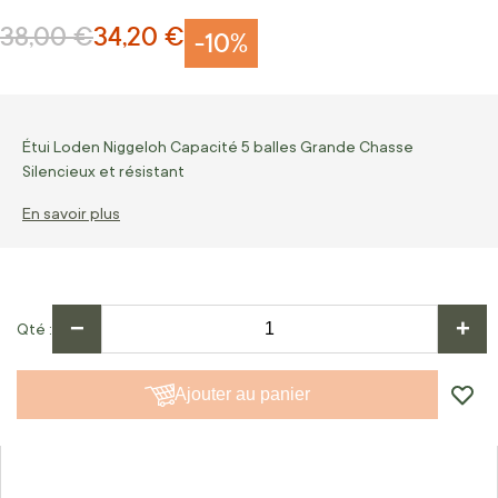
38,00 €
34,20 €
Prix normal
Prix Spécial
-10%
Étui Loden Niggeloh Capacité 5 balles Grande Chasse
Silencieux et résistant
En savoir plus
−
+
Qté
Ajouter au panier