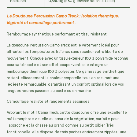
Poids net
0,580 kg
(580 g environ selon la taille)
La Doudoune Percussion Camo Treck : Isolation thermique,
légèreté et camouflage performant :
Rembourrage synthétique performant et tissu résistant
doudoune Percussion Camo Treck
La
est le vêtement idéal pour
affronter les températures fraîches sans sacrifier votre liberté de
tissu extérieur 100 % polyamide
mouvement. Conçue avec un
reconnu
pour sa ténacité et son effet coupe-vent, elle intègre un
rembourrage thermique 100 % polyester
. Ce garnissage synthétique
retient efficacement la chaleur corporelle tout en assurant une
légèreté remarquable, garantissant un confort optimal lors de vos
longues heures passées au poste ou en marche.
Camouflage réaliste et rangements sécurisés
Camo Treck
Arborant le motif
, cette doudoune offre une excellente
métamorphose visuelle au cœur de la végétation, parfaite pour
l'approche et la chasse au grand comme au petit gibier. Très
trois poches entièrement zippées
fonctionnelle, elle dispose de
: une