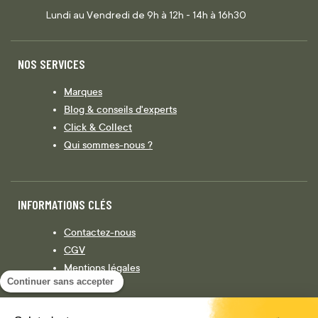
Lundi au Vendredi de 9h à 12h - 14h à 16h30
NOS SERVICES
Marques
Blog & conseils d'experts
Click & Collect
Qui sommes-nous ?
INFORMATIONS CLÉS
Contactez-nous
CGV
Mentions légales
Continuer sans accepter
Législation
Politique de confidentialité