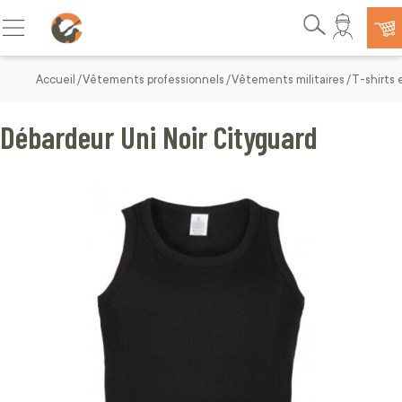
Allez au contenu
Basculer la navigation
Rechercher
Accueil
Vêtements professionnels
Vêtements militaires
T-shirts 
Débardeur Uni Noir Cityguard