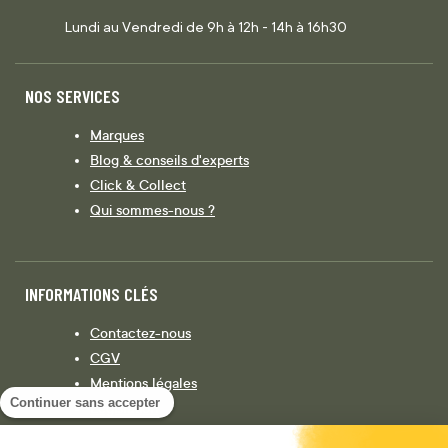
Lundi au Vendredi de 9h à 12h - 14h à 16h30
NOS SERVICES
Marques
Blog & conseils d'experts
Click & Collect
Qui sommes-nous ?
INFORMATIONS CLÉS
Contactez-nous
CGV
Mentions légales
Continuer sans accepter
Législation
Politique de confidentialité