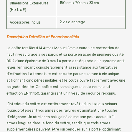
Dimensions Extérieures
150 cm x 70 cm x 33 cm
(H x L x P)
Accessoires inclus
2 vis d'ancrage
Description Détaillée et Fonctionnalités
coffre fort Rietti 14 Armes Manuel 3mm
Le
assure une protection de
parois et sa porte en acier de première qualité
haut niveau grâce à ses
DD12 d'une épaisseur de 3 mm
système anti-
. La porte est équipée d'un
levier
, renforçant considérablement sa résistance aux tentatives
serrure à clé unique
d'effraction. La fermeture est assurée par une
cinq pênes mobiles
actionnant
, et le tout s'ouvre facilement avec une
homologué selon la norme anti-
poignée dédiée. Ce coffre est
effraction EN 14450
, garantissant un niveau de sécurité reconnu.
luxueux velours
L'intérieur du coffre est entièrement revêtu d'un
rouge
, protégeant vos armes des rayures et ajoutant une touche
râtelier en bois gainé de mousse
d'élégance. Un
peut accueillir 11
armes longues dans le fond du coffre, tandis que trois armes
supplémentaires peuvent être suspendues sur la porte, optimisant