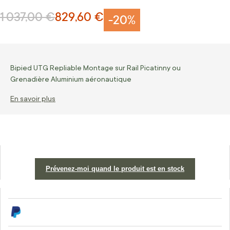
1 037,00 €
829,60 €
Prix normal
Prix Spécial
-20%
Bipied UTG Repliable Montage sur Rail Picatinny ou
Grenadière Aluminium aéronautique
En savoir plus
Prévenez-moi quand le produit est en stock