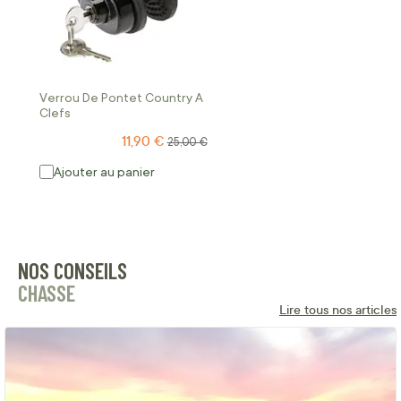
Verrou De Pontet Country A
Clefs
11,90 €
Prix Spécial
Prix normal
25,00 €
Ajouter au panier
NOS CONSEILS
CHASSE
Lire tous nos articles