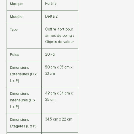
Marque
Fortify
Modèle
Delta 2
Type
Coffre-fort pour
armes de poing /
Objets de valeur
Poids
20 kg
Dimensions
50 cm x 35 cm x
Extérieures (H x
33 cm
L x P)
Dimensions
49 cm x 34 cm x
Intérieures (H x
25 cm
L x P)
Dimensions
34,5 cm x 22 cm
Étagères (L x P)