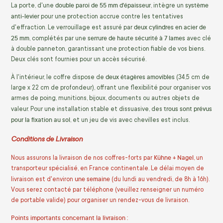
double paroi de 55 mm d'épaisseur
système
La porte, d'une
, intègre un
anti-levier
pour une protection accrue contre les tentatives
deux cylindres en acier de
d'effraction. Le verrouillage est assuré par
25 mm
serrure de haute sécurité à 7 lames
, complétés par une
avec clé
à double panneton, garantissant une protection fiable de vos biens.
Deux clés sont fournies pour un accès sécurisé.
deux étagères amovibles
À l'intérieur, le coffre dispose de
(34,5 cm de
large x 22 cm de profondeur), offrant une flexibilité pour organiser vos
armes de poing, munitions, bijoux, documents ou autres objets de
trous sont prévus
valeur. Pour une installation stable et dissuasive, des
pour la fixation au sol
, et un jeu de vis avec chevilles est inclus.
Conditions de Livraison
Kühne + Nagel
Nous assurons la livraison de nos coffres-forts par
, un
transporteur spécialisé, en France continentale. Le délai moyen de
une semaine
livraison est d'environ
(du lundi au vendredi, de 8h à 16h).
Vous serez contacté par téléphone (veuillez renseigner un numéro
de portable valide) pour organiser un rendez-vous de livraison.
Points importants concernant la livraison :