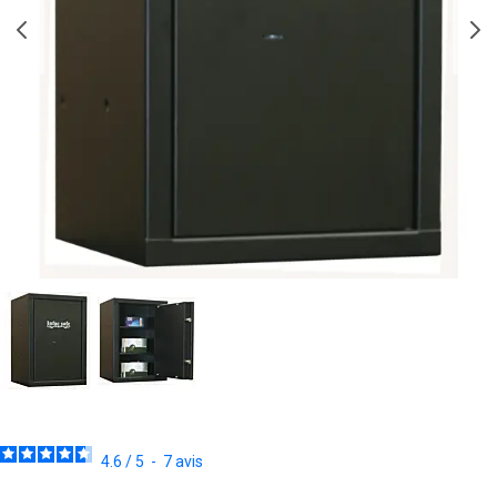
4.6
/
5
-
7
avis