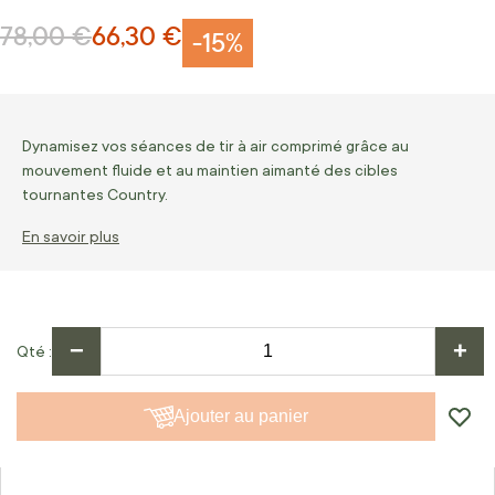
78,00 €
66,30 €
Prix normal
Prix Spécial
-15%
Dynamisez vos séances de tir à air comprimé grâce au
mouvement fluide et au maintien aimanté des cibles
tournantes Country.
En savoir plus
−
+
Qté
Ajouter au panier