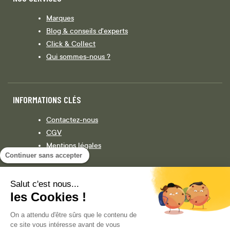
Marques
Blog & conseils d'experts
Click & Collect
Qui sommes-nous ?
INFORMATIONS CLÉS
Contactez-nous
CGV
Mentions légales
Continuer sans accepter
Législation
Politique de confidentialité
Salut c'est nous...
les Cookies !
Facebook
Instagram
On a attendu d'être sûrs que le contenu de
ce site vous intéresse avant de vous