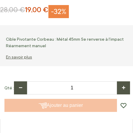
28,00 €
19,00 €
Prix normal
Prix Spécial
-32%
Cible Pivotante Corbeau : Métal 45mm Se renverse à l'impact
Réarmement manuel
En savoir plus
−
+
Qté
Ajouter au panier