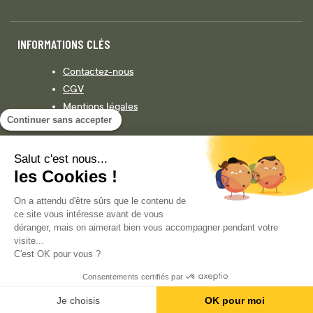
INFORMATIONS CLÉS
Contactez-nous
CGV
Mentions légales
Continuer sans accepter
Législation
Politique de confidentialité
Salut c'est nous...
les Cookies !
Facebook
Instagram
On a attendu d'être sûrs que le contenu de
ce site vous intéresse avant de vous
déranger, mais on aimerait bien vous accompagner pendant votre
visite...
COPYRIGHT © 2013-AUJOURD'HUI MAGENTO, INC. TOUS DROITS RÉSERVÉS.
C'est OK pour vous ?
Consentements certifiés par
Je choisis
OK pour moi