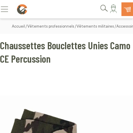
Allez au contenu
Basculer la navigation
Rechercher
Accueil
Vêtements professionnels
Vêtements militaires
Accessoir
Chaussettes Bouclettes Unies Camo
CE Percussion