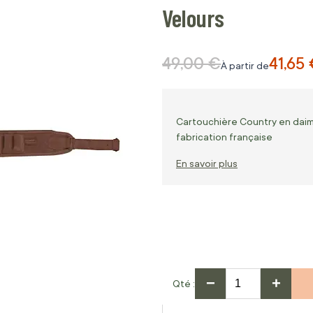
Velours
49,00 €
41,65
Prix normal
À partir de
Cartouchière Country en daim
fabrication française
En savoir plus
−
+
Qté