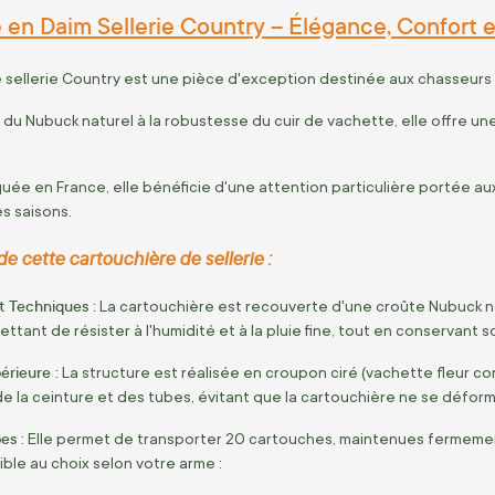
en Daim Sellerie Country – Élégance, Confort et
 sellerie Country est une pièce d'exception destinée aux chasseurs
e du Nubuck naturel à la robustesse du cuir de vachette, elle offre un
ée en France, elle bénéficie d'une attention particulière portée aux f
es saisons.
de cette cartouchière de sellerie :
t Techniques :
La cartouchière est recouverte d'une croûte Nubuck nat
ttant de résister à l'humidité et à la pluie fine, tout en conservant
érieure :
La structure est réalisée en croupon ciré (vachette fleur co
e la ceinture et des tubes, évitant que la cartouchière ne se déform
es :
Elle permet de transporter 20 cartouches, maintenues fermement 
ble au choix selon votre arme :