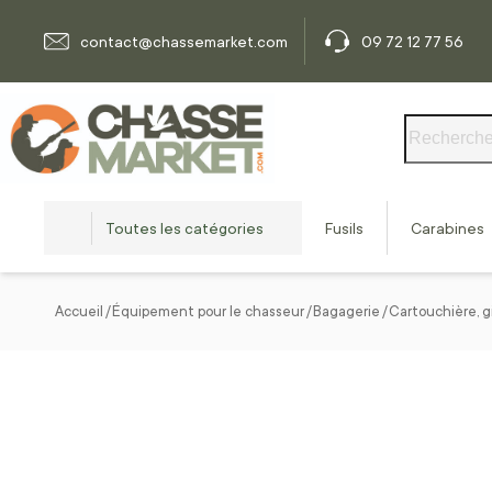
Allez au contenu
contact@chassemarket.com
09 72 12 77 56
Rechercher
Toutes les catégories
Fusils
Carabines
Accueil
Équipement pour le chasseur
Bagagerie
Cartouchière, g