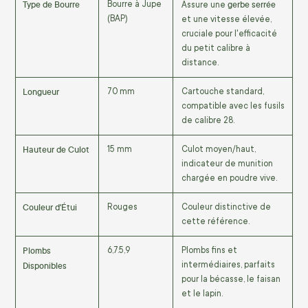
Type de Bourre
gerbe serrée
Bourre à Jupe
Assure une
(BAP)
et une vitesse élevée,
cruciale pour l'efficacité
du petit calibre à
distance.
Longueur
70
mm
Cartouche standard,
compatible avec les fusils
de calibre 28.
Hauteur de Culot
15
mm
Culot moyen/haut,
indicateur de munition
chargée en poudre vive.
Couleur d'Étui
Rouges
Couleur distinctive de
cette référence.
Plombs
6
,
7.
5
,
9
Plombs fins et
Disponibles
intermédiaires, parfaits
pour la bécasse, le faisan
et le lapin.