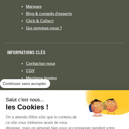
Marques
Blog & conseils d'experts
Click & Collect
Qui sommes-nous ?
INFORMATIONS CLÉS
Contactez-nous
CGV
Mentions légales
Continuer sans accepter
Législation
Politique de confidentialité
Salut c'est nous...
les Cookies !
Facebook
Instagram
On a attendu d'être sûrs que le contenu de
ce site vous intéresse avant de vous
déranger, mais on aimerait bien vous accompagner pendant votre