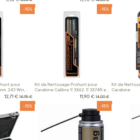
6,00 €
14,00 €
-15%
-15%
ohunt pour
Kit de Nettoyage Prohunt pour
Kit de Nettoy
mm, 243 Win,
Carabine Calibre 9.3X62, 9.3X74R et
Carabine
35 Whelen
12,71 €
11,90 €
Prix Spécial
Prix Spécial
Prix normal
Prix normal
14,95 €
14,00 €
-15%
-15%