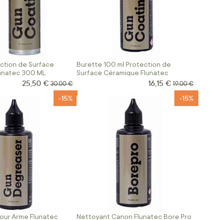
ction de Surface
Burette 100 ml Protection de
unatec 300 ML
Surface Céramique Flunatec
25,50 €
16,15 €
Prix Spécial
Prix Spécial
Prix normal
Prix normal
30,00 €
19,00 €
-15%
-15%
our Arme Flunatec
Nettoyant Canon Flunatec Bore Pro