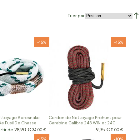
Trier par
Par
-15%
-15%
ttoyage Boresnake
Cordon de Nettoyage Prohunt pour
e Fusil De Chasse
Carabine Calibre 243 WIN et 240
Weatherby
28,90 €
9,35 €
Prix Spécial
rtir de
Prix normal
Prix normal
34,00 €
11,00 €
-15%
-10%