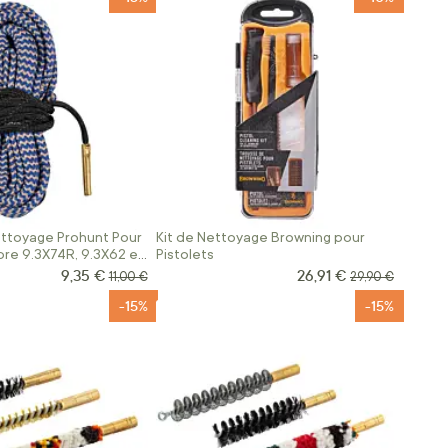
ttoyage Prohunt Pour
Kit de Nettoyage Browning pour
bre 9.3X74R, 9.3X62 et
Pistolets
9,35 €
26,91 €
Prix Spécial
Prix Spécial
Prix normal
Prix normal
11,00 €
29,90 €
-15%
-15%