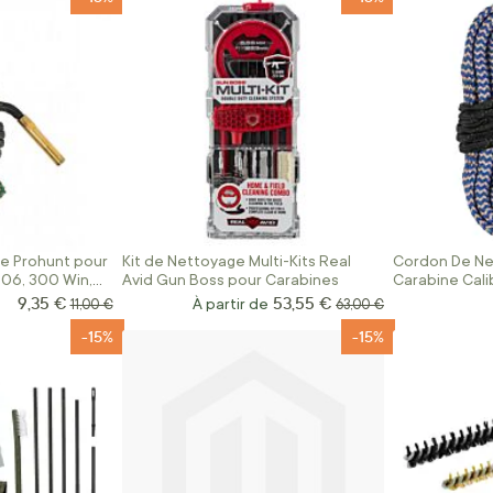
e Prohunt pour
Kit de Nettoyage Multi-Kits Real
Cordon De Ne
-06, 300 Win,
Avid Gun Boss pour Carabines
Carabine Cali
35 Whelen
9,35 €
53,55 €
Prix Spécial
Prix normal
À partir de
Prix normal
11,00 €
63,00 €
-15%
-15%