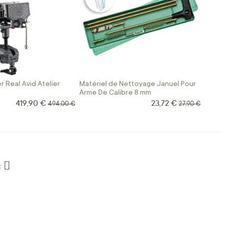
r Real Avid Atelier
Matériel de Nettoyage Januel Pour
Arme De Calibre 8 mm
419,90 €
23,72 €
Prix Spécial
Prix Spécial
Prix normal
Prix normal
494,00 €
27,90 €
a page
t
age