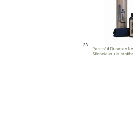
Pack n°4 Flunatec N
Silencieux + Microfib