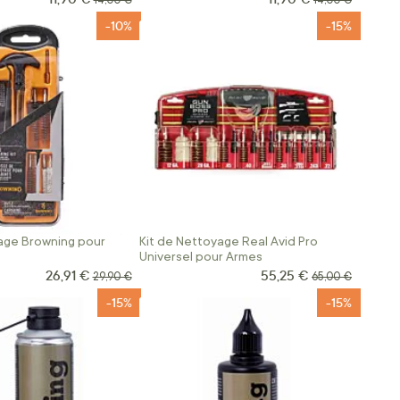
14,00 €
14,00 €
-10%
-15%
age Browning pour
Kit de Nettoyage Real Avid Pro
Universel pour Armes
26,91 €
55,25 €
Prix Spécial
Prix Spécial
Prix normal
Prix normal
29,90 €
65,00 €
-15%
-15%