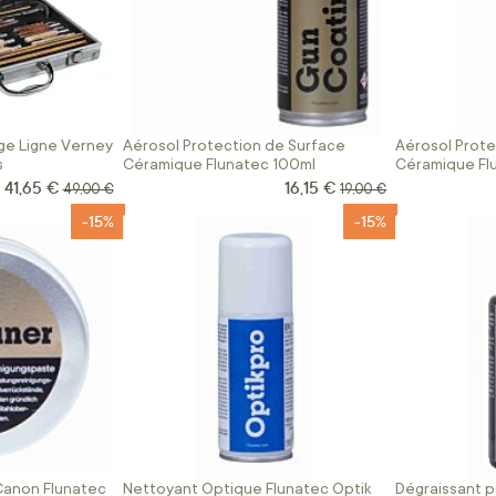
ge Ligne Verney
Aérosol Protection de Surface
Aérosol Prote
s
Céramique Flunatec 100ml
Céramique Fl
41,65 €
16,15 €
Prix Spécial
Prix Spécial
Prix normal
Prix normal
49,00 €
19,00 €
-15%
-15%
Canon Flunatec
Nettoyant Optique Flunatec Optik
Dégraissant p