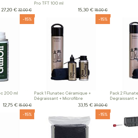
Pro TFT 100 ml
27,20 €
15,30 €
Prix Spécial
Prix Spécial
Prix normal
Prix normal
32,00 €
18,00 €
-15%
-15%
ec 200 ml
Pack 1 Flunatec Céramique +
Pack 2 Flunat
Dégraissant + Microfibre
Degraissant +
Microfibre
12,75 €
33,15 €
Prix Spécial
Prix Spécial
Prix normal
Prix normal
15,00 €
39,00 €
-15%
-15%