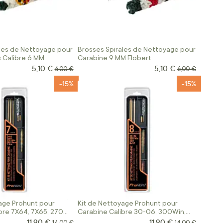
les de Nettoyage pour
Brosses Spirales de Nettoyage pour
 Calibre 6 MM
Carabine 9 MM Flobert
5,10 €
5,10 €
Prix Spécial
Prix Spécial
Prix normal
Prix normal
6,00 €
6,00 €
-15%
-15%
age Prohunt pour
Kit de Nettoyage Prohunt pour
bre 7X64, 7X65, 270
Carabine Calibre 30-06, 300Win,
et 7 Rm
308Win, 8x57
11,90 €
11,90 €
Prix Spécial
Prix Spécial
Prix normal
Prix normal