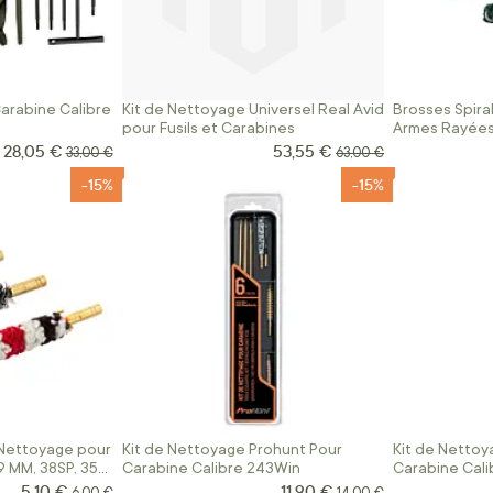
arabine Calibre
Kit de Nettoyage Universel Real Avid
Brosses Spira
pour Fusils et Carabines
Armes Rayées
28,05 €
53,55 €
Prix Spécial
Prix Spécial
Prix normal
Prix normal
33,00 €
63,00 €
-15%
-15%
 Nettoyage pour
Kit de Nettoyage Prohunt Pour
Kit de Nettoy
9 MM, 38SP, 357
Carabine Calibre 243Win
Carabine Cali
Win, 280 Rem 
5,10 €
11,90 €
Prix Spécial
Prix Spécial
Prix normal
Prix normal