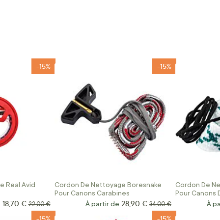
-15%
-15%
e Real Avid
Cordon De Nettoyage Boresnake
Cordon De Ne
Pour Canons Carabines
Pour Canons D
18,70 €
28,90 €
e
Prix normal
À partir de
Prix normal
À pa
22,00 €
34,00 €
-15%
-15%