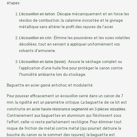
étapes :
L'écouvillon en laiton
: Décape mécaniquement et en force les
résidus de combustion, la calamine incrustée et le givrage
métallique sans altérer le profil des rayures de l'acier.
L'écouvillon en crin
: Élimine les poussières et les suies volatiles
décollées, tout en servant à appliquer uniformément vos
solvants d'armurerie.
L'écouvillon en laine (lavoir)
: Assure le séchage complet ou
l'application d'une huile fine pour protéger le canon contre
l'humidité ambiante lors du stockage.
Baguette en acier gainé antichoc et modularité
Pour pousser efficacement un écouvillon serré dans un canon de 7
mm, la rigidité est un paramètre critique. La baguette de ce kit est
acier haute résistance segmenté en 3 pièces vissables
construite en
.
Contrairement aux baguettes en aluminium qui fléchissent sous
l'effort, celle-ci reste parfaitement rectiligne. Pour éliminer tout
risque de friction de métal contre métal (qui pourrait détruire la
bouche du canon ou le sommet des rayures), la baguette est