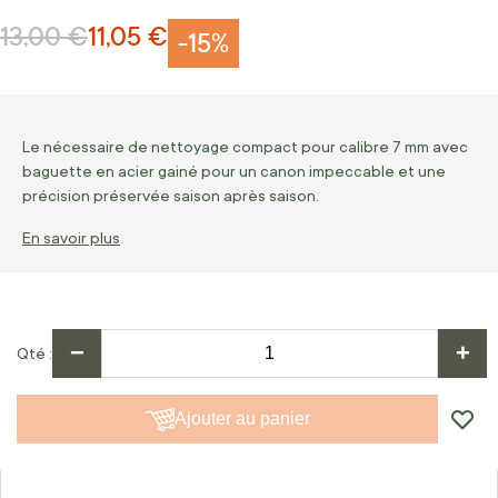
13,00 €
11,05 €
Prix normal
Prix Spécial
-15%
Le nécessaire de nettoyage compact pour calibre 7 mm avec
baguette en acier gainé pour un canon impeccable et une
précision préservée saison après saison.
En savoir plus
−
+
Qté
Ajouter au panier