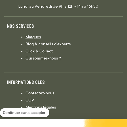
Lundi au Vendredi de 9h à 12h - 14h à 16h30
NOS SERVICES
Marques
Blog & conseils d'experts
Click & Collect
Qui sommes-nous ?
INFORMATIONS CLÉS
Contactez-nous
CGV
Mentions légales
Continuer sans accepter
Législation
Politique de confidentialité