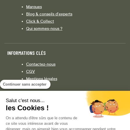
Marques
Blog & conseils d'experts
Click & Collect
Qui sommes-nous ?
INFORMATIONS CLÉS
Contactez-nous
CGV
Mentions légales
Continuer sans accepter
Législation
Politique de confidentialité
Salut c'est nous...
les Cookies !
Facebook
Instagram
On a attendu d'être sûrs que le contenu de
ce site vous intéresse avant de vous
déranger, mais on aimerait bien vous accompagner pendant votre