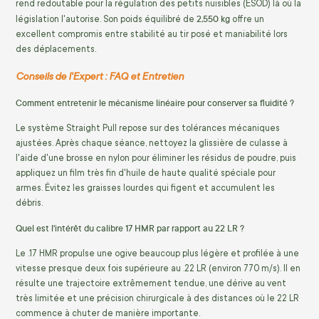
rend redoutable pour la régulation des petits nuisibles (ESOD) là où la
2,550 kg
législation l'autorise. Son poids équilibré de
offre un
excellent compromis entre stabilité au tir posé et maniabilité lors
des déplacements.
Conseils de l'Expert : FAQ et Entretien
Comment entretenir le mécanisme linéaire pour conserver sa fluidité ?
Le système Straight Pull repose sur des tolérances mécaniques
ajustées. Après chaque séance, nettoyez la glissière de culasse à
l'aide d'une brosse en nylon pour éliminer les résidus de poudre, puis
appliquez un film très fin d'huile de haute qualité spéciale pour
armes. Évitez les graisses lourdes qui figent et accumulent les
débris.
Quel est l'intérêt du calibre 17 HMR par rapport au 22 LR ?
Le .17 HMR propulse une ogive beaucoup plus légère et profilée à une
vitesse presque deux fois supérieure au .22 LR (environ 770 m/s). Il en
résulte une trajectoire extrêmement tendue, une dérive au vent
très limitée et une précision chirurgicale à des distances où le 22 LR
commence à chuter de manière importante.