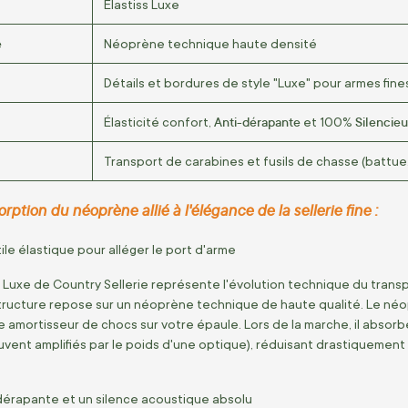
Elastiss Luxe
e
Néoprène technique haute densité
Détails et bordures de style "Luxe" pour armes fine
Anti-dérapante
Silencie
Élasticité confort,
et 100%
Transport de carabines et fusils de chasse (battue
rption du néoprène allié à l'élégance de la sellerie fine :
ile élastique pour alléger le port d'arme
ss Luxe de Country Sellerie représente l'évolution technique du tran
tructure repose sur un néoprène technique de haute qualité. Le néopr
 amortisseur de chocs sur votre épaule. Lors de la marche, il absorb
uvent amplifiés par le poids d'une optique), réduisant drastiquement 
-dérapante et un silence acoustique absolu