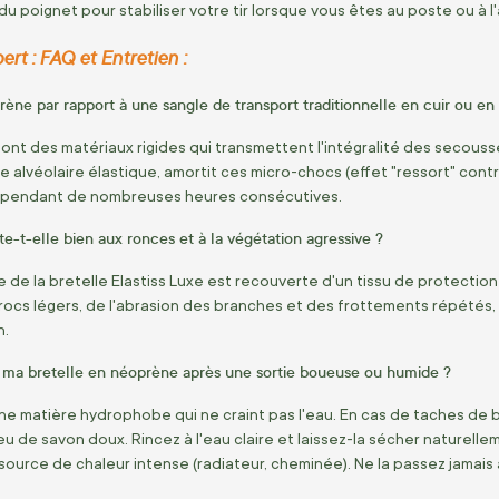
u poignet pour stabiliser votre tir lorsque vous êtes au poste ou à l'
ert : FAQ et Entretien :
ène par rapport à une sangle de transport traditionnelle en cuir ou en
n sont des matériaux rigides qui transmettent l'intégralité des secou
e alvéolaire élastique, amortit ces micro-chocs (effet "ressort" contrô
 pendant de nombreuses heures consécutives.
te-t-elle bien aux ronces et à la végétation agressive ?
ne de la bretelle Elastiss Luxe est recouverte d'un tissu de protect
cs légers, de l'abrasion des branches et des frottements répétés,
n.
ma bretelle en néoprène après une sortie boueuse ou humide ?
e matière hydrophobe qui ne craint pas l'eau. En cas de taches de 
eu de savon doux. Rincez à l'eau claire et laissez-la sécher naturelleme
e source de chaleur intense (radiateur, cheminée). Ne la passez jamais