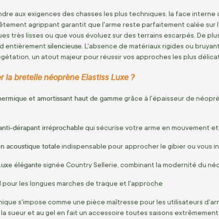
re aux exigences des chasses les plus techniques, la face interne de
tement agrippant garantit que l'arme reste parfaitement calée sur 
ues très lisses ou que vous évoluez sur des terrains escarpés. De p
silencieuse
end entièrement
. L'absence de matériaux rigides ou bruyant
gétation, un atout majeur pour réussir vos approches les plus délica
 la bretelle néoprène Elastiss Luxe ?
hermique et amortissant haut de gamme
grâce à l'épaisseur de néoprè
anti-dérapant irréprochable
qui sécurise votre arme en mouvement et vo
on acoustique totale
indispensable pour approcher le gibier ou vous ins
 Luxe élégante
signée Country Sellerie, combinant la modernité du néop
 pour les longues marches de traque et l'approche
ique s'impose comme une pièce maîtresse pour les utilisateurs d'ar
 à la sueur et au gel en fait un accessoire toutes saisons extrêmeme