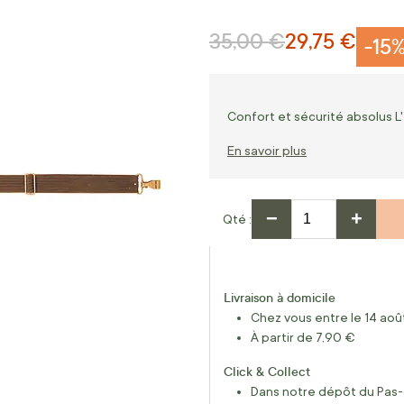
35,00 €
29,75 €
Prix normal
Prix Spécial
-15
Confort et sécurité absolus L'
En savoir plus
−
+
Qté
Livraison à domicile
Chez vous entre le 14 août
À partir de 7,90 €
Click & Collect
Dans notre dépôt du Pas-