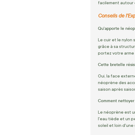
facilement autour d
Conseils de l'Exp
Qu'apporte le néopr
Le cuir et le nylo
grâce à sa structur
portez votre arme
Cette bretelle résis
Oui, la face exter
néoprène des accro
saison après saiso
Comment nettoyer 
Le néoprène est un
l'eau tiède et un p
soleil et loin d'un