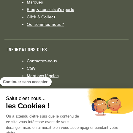
Marques
Blog & conseils d'experts
Click & Collect
Qui sommes-nous ?
INFORMATIONS CLÉS
Contactez-nous
CGV
Mentions légales
Continuer sans accepter
Législation
Politique de confidentialité
Salut c'est nous...
les Cookies !
Facebook
Instagram
On a attendu d'être sûrs que le contenu de
ce site vous intéresse avant de vous
déranger, mais on aimerait bien vous accompagner pendant votre