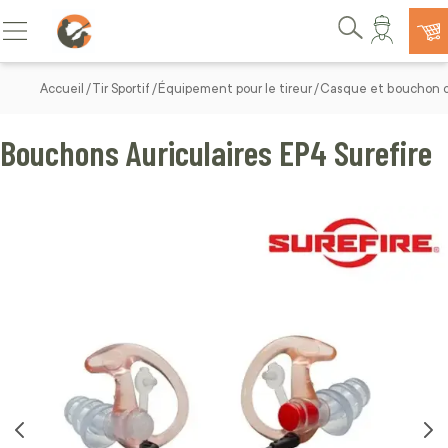
Allez au contenu
Basculer la navigation
Rechercher
Accueil
Tir Sportif
Équipement pour le tireur
Casque et bouchon d
Bouchons Auriculaires EP4 Surefire