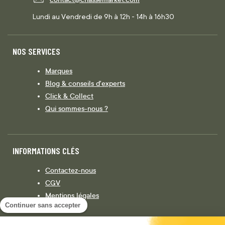
Lundi au Vendredi de 9h à 12h - 14h à 16h30
NOS SERVICES
Marques
Blog & conseils d'experts
Click & Collect
Qui sommes-nous ?
INFORMATIONS CLÉS
Contactez-nous
CGV
Mentions légales
Continuer sans accepter
Législation
Politique de confidentialité