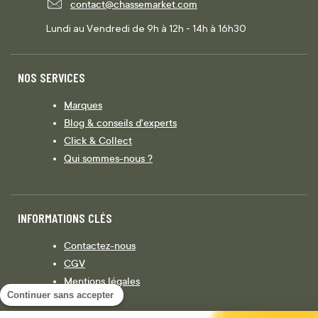
contact@chassemarket.com
Lundi au Vendredi de 9h à 12h - 14h à 16h30
NOS SERVICES
Marques
Blog & conseils d'experts
Click & Collect
Qui sommes-nous ?
INFORMATIONS CLÉS
Contactez-nous
CGV
Mentions légales
Continuer sans accepter
Législation
Politique de confidentialité