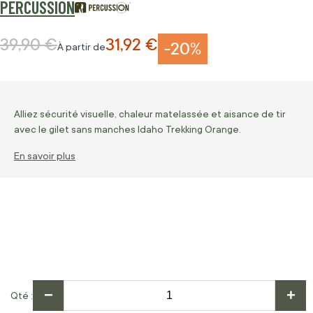
PERCUSSION
39,90 €
31,92 €
Prix normal
-20%
À partir de
Alliez sécurité visuelle, chaleur matelassée et aisance de tir
avec le gilet sans manches Idaho Trekking Orange.
En savoir plus
−
+
Qté