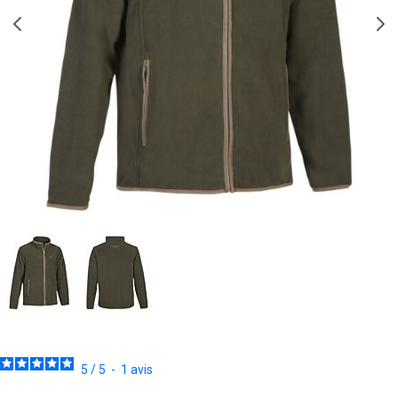
5
/
5
-
1
avis