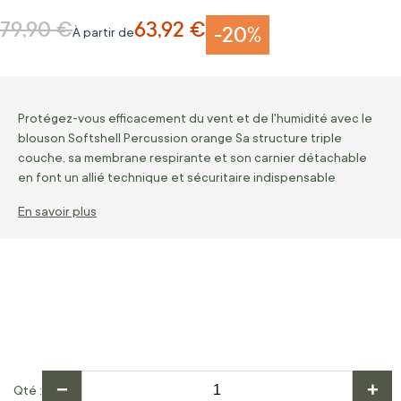
79,90 €
63,92 €
Prix normal
-20%
À partir de
Protégez-vous efficacement du vent et de l'humidité avec le
blouson Softshell Percussion orange Sa structure triple
couche, sa membrane respirante et son carnier détachable
en font un allié technique et sécuritaire indispensable
En savoir plus
−
+
Qté