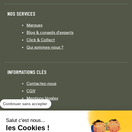
NOS SERVICES
Marques
Blog & conseils d'experts
Click & Collect
Qui sommes-nous ?
INFORMATIONS CLÉS
Contactez-nous
CGV
Mentions légales
Continuer sans accepter
Législation
Politique de confidentialité
Salut c'est nous...
les Cookies !