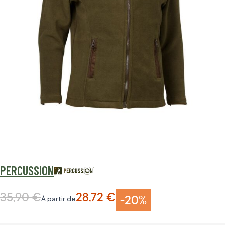
PERCUSSION
35,90 €
28,72 €
Prix normal
-20%
À partir de