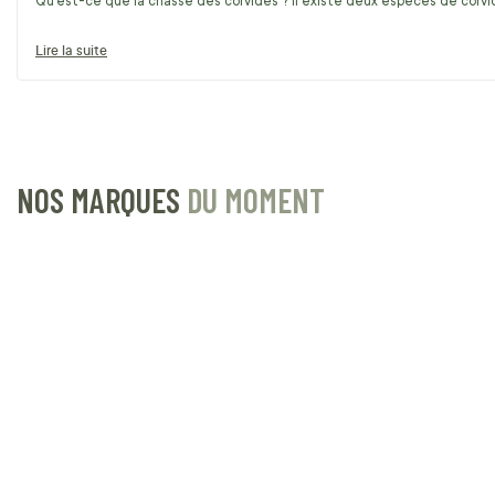
Qu’est-ce que la chasse des corvidés ? Il existe deux espèces de corvidé
Lire la suite
NOS MARQUES
DU MOMENT