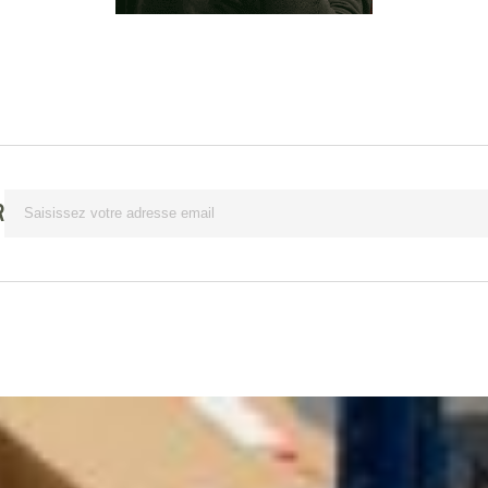
Lettre
R
d’information