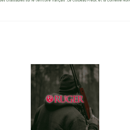
s chassables sur le territoire français : Le Corbeau Freux, et la Corneille No