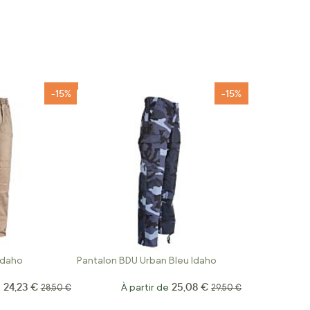
-15%
-15%
Idaho
Pantalon BDU Urban Bleu Idaho
24,23 €
25,08 €
e
Prix normal
À partir de
Prix normal
28,50 €
29,50 €