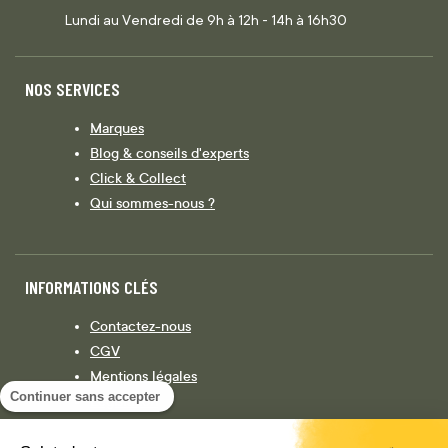
Lundi au Vendredi de 9h à 12h - 14h à 16h30
NOS SERVICES
Marques
Blog & conseils d'experts
Click & Collect
Qui sommes-nous ?
INFORMATIONS CLÉS
Contactez-nous
CGV
Mentions légales
Continuer sans accepter
Législation
Politique de confidentialité