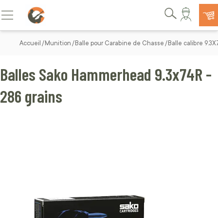
Allez au contenu
Basculer la navigation
Rechercher
Accueil
Munition
Balle pour Carabine de Chasse
Balle calibre 9.3
Balles Sako Hammerhead 9.3x74R -
286 grains