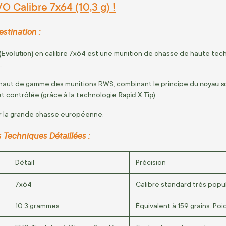
O Calibre 7x64 (10,3 g) !
stination :
Evolution)
en calibre
7
x
64
est une munition de chasse de haute tec
t
.
noyau s
 haut de gamme des munitions RWS, combinant le principe du
Rapid X Tip
t contrôlée (grâce à la technologie
).
ur la grande chasse européenne.
 Techniques Détaillées :
Détail
Précision
7
x
64
Calibre standard très popul
10.3
grammes
Équivalent à
159
grains
. Poi