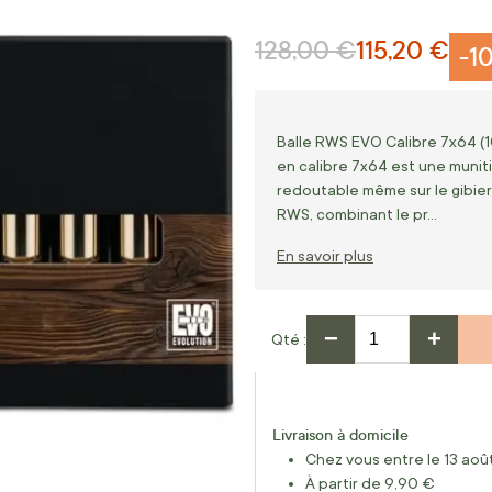
128,00 €
115,20 €
Prix normal
Prix Spécial
-1
Balle RWS EVO Calibre 7x64 (10
en calibre 7x64 est une munit
redoutable même sur le gibier
RWS, combinant le pr…
En savoir plus
−
+
Qté
Livraison à domicile
Chez vous entre le 13 août
À partir de 9,90 €