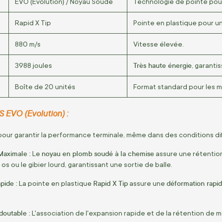
EVO (Evolution) / Noyau Soudé
Technologie de pointe pour
Rapid X Tip
Pointe en plastique pour u
880
m/s
Vitesse élevée.
Très haute énergie
3988
joules
, garanti
Boîte de
20
unité
s
Format standard pour les m
 EVO (Evolution) :
ur garantir la performance terminale, même dans des conditions diffici
Maximale :
noyau en plomb soudé à la chemise
Le
assure une rétention
 os ou le gibier lourd, garantissant une sortie de balle.
pide :
Rapid X Tip
déformation rapid
La pointe en plastique
assure une
doutable :
L'association de l'expansion rapide et de la rétention de m