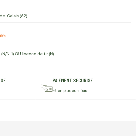
de-Calais (62)
tifs
o
(N/N-1) OU licence de tir (N)
RSÉ
PAIEMENT SÉCURISÉ
Et en plusieurs fois