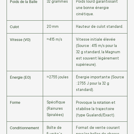
Poids de la Balle
32
grammes
Poids lourd garantissant
une bonne énergie
cinétique.
Culot
20
mm
Hauteur de culot standard.
Vitesse (V0)
≈
415
m/s
Vitesse initiale élevée
(Source :
415
m/s
pour la
32
g
standard, la Magnum
est souvent légèrement
supérieure).
Énergie (E0)
≈
2755
joules
Énergie importante (Source
:
2755
J
pour la
32
g
standard).
Forme
rotation
Spécifique
Provoque la
et
(Rainures
stabilise la trajectoire
Spiralées)
(type Gualandi/Exact).
Conditionnement
Boîte de
Format de vente courant
5
unit
e
ˊ
s
pour les balles de chasse