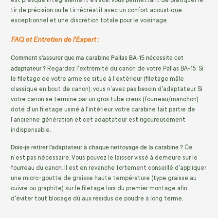
est presque intégralement effacé, vous permettant de pratiquer le
tir de précision ou le tir récréatif avec un confort acoustique
exceptionnel et une discrétion totale pour le voisinage.
FAQ et Entretien de l'Expert :
Comment s'assurer que ma carabine Pallas BA-15 nécessite cet
adaptateur ?
Regardez l'extrémité du canon de votre Pallas BA-15. Si
le filetage de votre arme se situe à l'extérieur (filetage mâle
classique en bout de canon), vous n'avez pas besoin d'adaptateur. Si
votre canon se termine par un gros tube creux (fourreau/manchon)
doté d'un filetage usiné à l'intérieur, votre carabine fait partie de
l'ancienne génération et cet adaptateur est rigoureusement
indispensable.
Dois-je retirer l'adaptateur à chaque nettoyage de la carabine ?
Ce
n'est pas nécessaire. Vous pouvez le laisser vissé à demeure sur le
fourreau du canon. Il est en revanche fortement conseillé d'appliquer
une micro-goutte de graisse haute température (type graisse au
cuivre ou graphite) sur le filetage lors du premier montage afin
d'éviter tout blocage dû aux résidus de poudre à long terme.