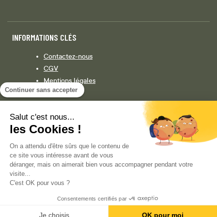
INFORMATIONS CLÉS
Contactez-nous
CGV
Mentions légales
Continuer sans accepter
Législation
Politique de confidentialité
Salut c'est nous...
les Cookies !
Facebook
Instagram
On a attendu d'être sûrs que le contenu de
ce site vous intéresse avant de vous
déranger, mais on aimerait bien vous accompagner pendant votre
visite...
COPYRIGHT © 2013-AUJOURD'HUI MAGENTO, INC. TOUS DROITS RÉSERVÉS.
C'est OK pour vous ?
Consentements certifiés par
Je choisis
OK pour moi