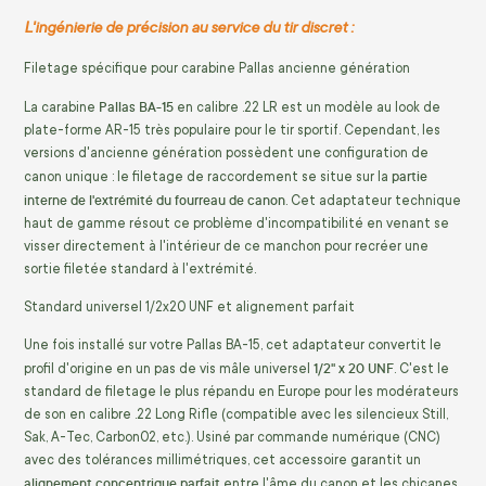
L'ingénierie de précision au service du tir discret :
Filetage spécifique pour carabine Pallas ancienne génération
Pallas BA-15
La carabine
en calibre .22 LR est un modèle au look de
plate-forme AR-15 très populaire pour le tir sportif. Cependant, les
versions d'ancienne génération possèdent une configuration de
partie
canon unique : le filetage de raccordement se situe sur la
interne de l'extrémité du fourreau de canon
. Cet adaptateur technique
haut de gamme résout ce problème d'incompatibilité en venant se
visser directement à l'intérieur de ce manchon pour recréer une
sortie filetée standard à l'extrémité.
Standard universel 1/2x20 UNF et alignement parfait
Une fois installé sur votre Pallas BA-15, cet adaptateur convertit le
1/2'' x 20 UNF
profil d'origine en un pas de vis mâle universel
. C'est le
standard de filetage le plus répandu en Europe pour les modérateurs
de son en calibre .22 Long Rifle (compatible avec les silencieux Still,
Sak, A-Tec, Carbon02, etc.). Usiné par commande numérique (CNC)
avec des tolérances millimétriques, cet accessoire garantit un
alignement concentrique parfait
entre l'âme du canon et les chicanes