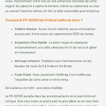
visée, transformant votre fusil en une extension naturelle de votre
regard. Sa capacité à capter la lumière, même au crépuscule ou sous
un couvert forestier dense, en fait un allié redoutable pour la battue.
Pourquoi le PX-S2000 est-il l'atout maître du tireur ?
Fiabilité Absolue
: Aucun circuit imprimé, aucun interrupteur,
aucune pile. Votre viseur est opérationnel 100% du temps.
Acquisition Ultra-Rapide
: Le point rouge se superpose
instantanément à la cible, idéal pour le tir de vol ou le gibier
en mouvement.
Montage Universel
: S'adapte sans transformation sur les
5 à 9 mm
9 à 12 mm
bandes de fusils de
et
.
Poids Plume
0,055 kg
: Avec seulement
, il ne modifie pas
l'équilibre de votre arme ni votre swing.
De la plaine à la forêt : une visée infaillible
Le PX-S2000 excelle dans les environnements où la réactivité est
critique. Que vous soyez au poste pour le gros gibier ou en sous-bois