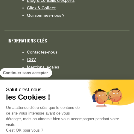
Blog & conseils d'experts
Click & Collect
Qui sommes-nous ?
INFORMATIONS CLÉS
Contactez-nous
CGV
Mentions légales
Continuer sans accepter
Législation
Politique de confidentialité
Salut c'est nous...
les Cookies !
Facebook
Instagram
On a attendu d'être sûrs que le contenu de
ce site vous intéresse avant de vous
déranger, mais on aimerait bien vous accompagner pendant votre
visite...
COPYRIGHT © 2013-AUJOURD'HUI MAGENTO, INC. TOUS DROITS RÉSERVÉS.
C'est OK pour vous ?