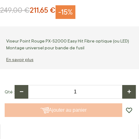
249,00 €
211,65 €
Prix normal
Prix Spécial
-15%
Viseur Point Rouge PX-S2000 Easy Hit Fibre optique (ou LED)
Montage universel pour bande de fusil
En savoir plus
−
+
Qté
Ajouter au panier