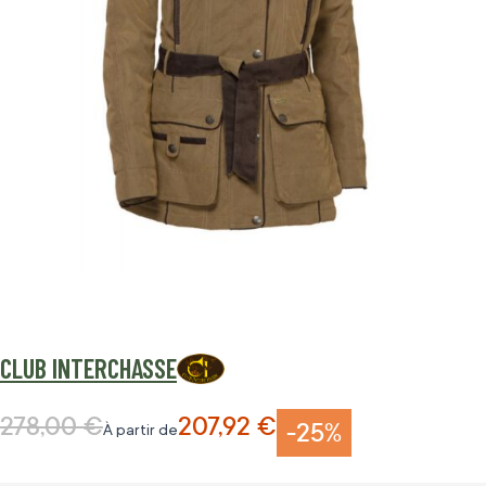
CLUB INTERCHASSE
278,00 €
207,92 €
Prix normal
-25%
À partir de