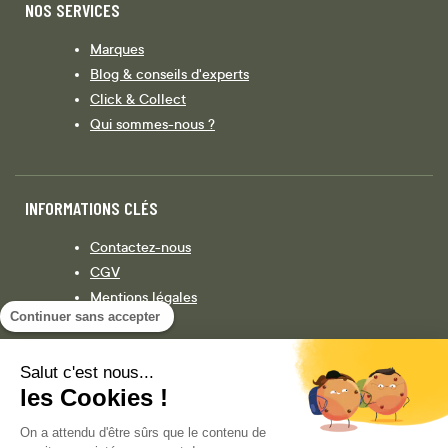
NOS SERVICES
Marques
Blog & conseils d'experts
Click & Collect
Qui sommes-nous ?
INFORMATIONS CLÉS
Contactez-nous
CGV
Mentions légales
Continuer sans accepter
Législation
Politique de confidentialité
Salut c'est nous...
les Cookies !
Facebook
Instagram
On a attendu d'être sûrs que le contenu de