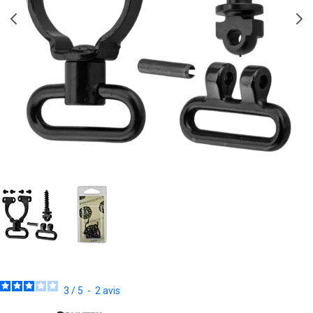
3
/
5
-
2
avis