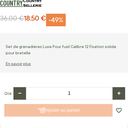
COUNTRY
36,00 €
18,50 €
Prix normal
Prix Spécial
-49%
Set de grenadières Luxe Pour fusil Calibre 12 Fixation solide
pour bretelle
En savoir plus
−
+
Qté
Ajouter au panier