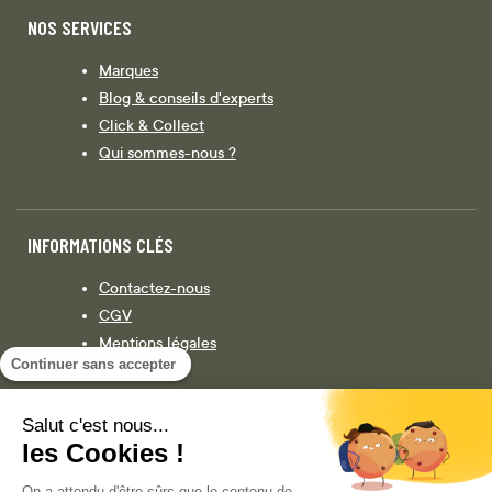
NOS SERVICES
Marques
Blog & conseils d'experts
Click & Collect
Qui sommes-nous ?
INFORMATIONS CLÉS
Contactez-nous
CGV
Mentions légales
Continuer sans accepter
Législation
Politique de confidentialité
Salut c'est nous...
les Cookies !
Facebook
Instagram
On a attendu d'être sûrs que le contenu de