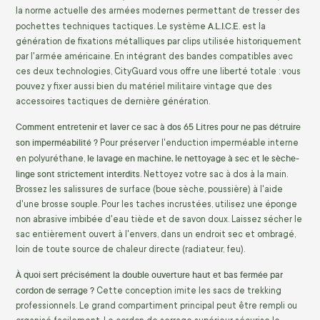
la norme actuelle des armées modernes permettant de tresser des
A.L.I.C.E.
pochettes techniques tactiques. Le système
est la
génération de fixations métalliques par clips utilisée historiquement
par l'armée américaine. En intégrant des bandes compatibles avec
ces deux technologies, CityGuard vous offre une liberté totale : vous
pouvez y fixer aussi bien du matériel militaire vintage que des
accessoires tactiques de dernière génération.
Comment entretenir et laver ce sac à dos 65 Litres pour ne pas détruire
son imperméabilité ?
Pour préserver l'enduction imperméable interne
le lavage en machine, le nettoyage à sec et le sèche-
en polyuréthane,
linge sont strictement interdits
. Nettoyez votre sac à dos à la main.
Brossez les salissures de surface (boue sèche, poussière) à l'aide
d'une brosse souple. Pour les taches incrustées, utilisez une éponge
non abrasive imbibée d'eau tiède et de savon doux. Laissez sécher le
sac entièrement ouvert à l'envers, dans un endroit sec et ombragé,
loin de toute source de chaleur directe (radiateur, feu).
À quoi sert précisément la double ouverture haut et bas fermée par
cordon de serrage ?
Cette conception imite les sacs de trekking
professionnels. Le grand compartiment principal peut être rempli ou