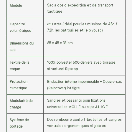
Modèle
Sac à dos d'expédition et de transport
tactique
Capacité
65 Litres
(idéal pour les missions de 48h à
volumétrique
72h, les patrouilles et le bivouac)
Dimensions du
65 x 45 x 35 cm
sac
Textile de la
100% polyester 600 deniers
avec tissage
coque
Ripstop
structurel
Protection
Enduction interne imperméable
Couvre-sac
+
climatique
(Raincover)
intégré
Modularité de
Sangles et passants pour fixations
MOLLE
A.L.I.C.E.
charge
universelles
ou clips
Système de
Dos rembourré confort, bretelles et sangles
portage
ventrales ergonomiques réglables