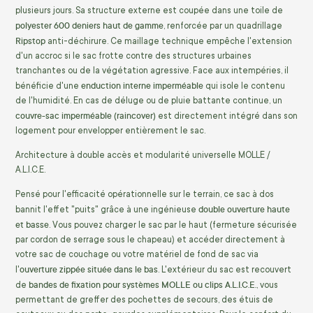
plusieurs jours. Sa structure externe est coupée dans une toile de
polyester 600 deniers haut de gamme
, renforcée par un quadrillage
Ripstop
anti-déchirure. Ce maillage technique empêche l'extension
d'un accroc si le sac frotte contre des structures urbaines
tranchantes ou de la végétation agressive. Face aux intempéries, il
enduction interne imperméable
bénéficie d'une
qui isole le contenu
de l'humidité. En cas de déluge ou de pluie battante continue, un
couvre-sac imperméable (raincover)
est directement intégré dans son
logement pour envelopper entièrement le sac.
Architecture à double accès et modularité universelle MOLLE /
A.L.I.C.E.
Pensé pour l'efficacité opérationnelle sur le terrain, ce sac à dos
double ouverture haute
bannit l'effet "puits" grâce à une ingénieuse
et basse
. Vous pouvez charger le sac par le haut (fermeture sécurisée
par cordon de serrage sous le chapeau) et accéder directement à
votre sac de couchage ou votre matériel de fond de sac via
ouverture zippée située dans le bas
l'
. L'extérieur du sac est recouvert
bandes de fixation pour systèmes MOLLE ou clips A.L.I.C.E.
de
, vous
permettant de greffer des pochettes de secours, des étuis de